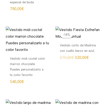
especial de boda
790,00
€
El
El
precio
precio
-14%
original
actual
era:
es:
Vestido corto de Madrina
370,00€.
320,00€.
con cuello barco en azul.
370,00
€
320,00
€
Vestido midi coctel color
marron chocolate.
Puedes personalizarlo a
tu color favorito
540,00
€