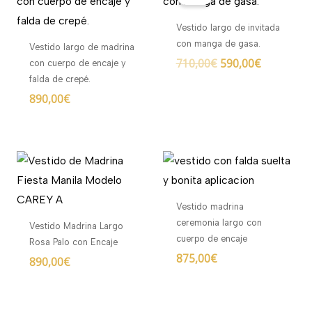
original
actual
era:
es:
Vestido largo de invitada
710,00€.
590,00€.
con manga de gasa.
Vestido largo de madrina
710,00
€
590,00
€
con cuerpo de encaje y
falda de crepé.
890,00
€
Vestido madrina
ceremonia largo con
Vestido Madrina Largo
cuerpo de encaje
Rosa Palo con Encaje
875,00
€
890,00
€