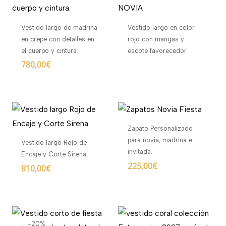
Vestido largo de madrina
Vestido largo en color
en crepé con detalles en
rojo con mangas y
el cuerpo y cintura.
escote favorecedor
780,00
€
Zapato Personalizado
para novia, madrina e
Vestido largo Rojo de
invitada.
Encaje y Corte Sirena.
225,00
€
810,00
€
El
El
precio
precio
-20%