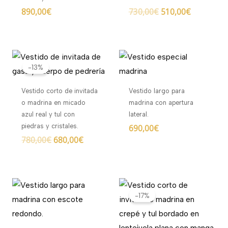
890,00
€
730,00
€
510,00
€
El
El
precio
precio
-13%
original
actual
era:
es:
Vestido corto de invitada
Vestido largo para
780,00€.
680,00€.
o madrina en micado
madrina con apertura
azul real y tul con
lateral.
piedras y cristales.
690,00
€
780,00
€
680,00
€
El
El
precio
precio
-17%
original
actual
era:
es:
1.100,00€.
910,00€.