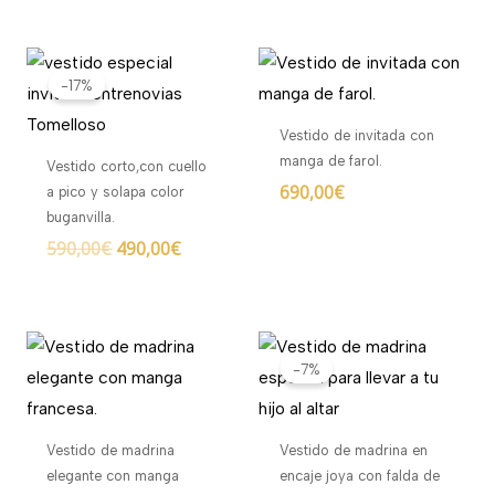
El
El
precio
precio
-17%
original
actual
era:
es:
Vestido de invitada con
590,00€.
490,00€.
manga de farol.
Vestido corto,con cuello
690,00
€
a pico y solapa color
buganvilla.
590,00
€
490,00
€
El
El
precio
precio
-7%
original
actual
era:
es:
975,00€.
910,00€.
Vestido de madrina
Vestido de madrina en
elegante con manga
encaje joya con falda de