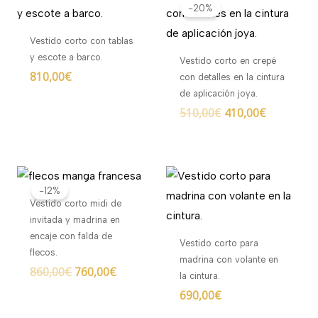
precio
precio
-20%
original
actual
era:
es:
Vestido corto con tablas
510,00€.
410,00€.
y escote a barco.
Vestido corto en crepé
810,00
€
con detalles en la cintura
de aplicación joya.
510,00
€
410,00
€
El
El
precio
precio
-12%
original
actual
Vestido corto midi de
era:
es:
invitada y madrina en
860,00€.
760,00€.
encaje con falda de
Vestido corto para
flecos.
madrina con volante en
860,00
€
760,00
€
la cintura.
690,00
€