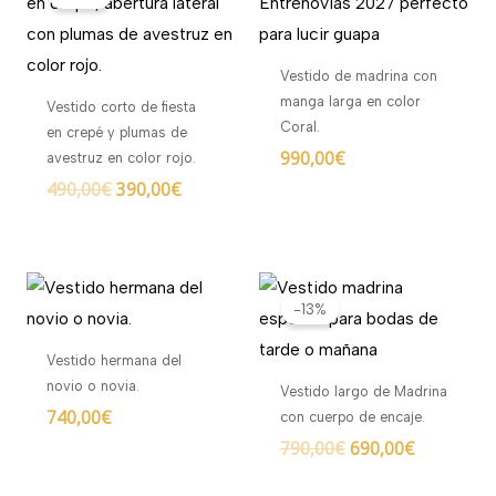
original
actual
era:
es:
490,00€.
390,00€.
Vestido de madrina con
manga larga en color
Vestido corto de fiesta
Coral.
en crepé y plumas de
990,00
€
avestruz en color rojo.
490,00
€
390,00
€
El
El
precio
precio
-13%
original
actual
era:
es:
Vestido hermana del
790,00€.
690,00€.
novio o novia.
Vestido largo de Madrina
740,00
€
con cuerpo de encaje.
790,00
€
690,00
€