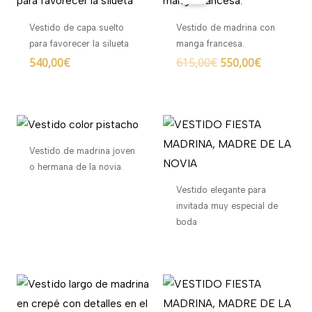
original
actual
era:
es:
Vestido de capa suelto
Vestido de madrina con
615,00€.
550,00€.
para favorecer la silueta
manga francesa.
540,00
€
615,00
€
550,00
€
Vestido de madrina joven
o hermana de la novia.
Vestido elegante para
invitada muy especial de
boda