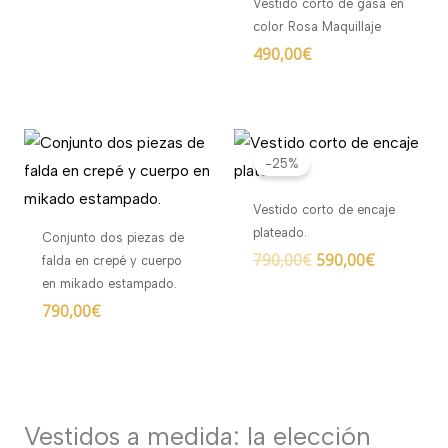
Vestido corto de gasa en
color Rosa Maquillaje
490,00
€
El
El
precio
precio
-25%
original
actual
era:
es:
Vestido corto de encaje
790,00€.
590,00€.
plateado.
Conjunto dos piezas de
790,00
€
590,00
€
falda en crepé y cuerpo
en mikado estampado.
790,00
€
Vestidos a medida: la elección