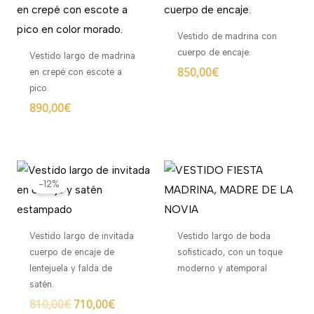
Vestido de madrina con
cuerpo de encaje.
Vestido largo de madrina
850,00
€
en crepé con escote a
pico.
890,00
€
El
El
precio
precio
-12%
original
actual
era:
es:
810,00€.
710,00€.
Vestido largo de invitada
Vestido largo de boda
cuerpo de encaje de
sofisticado, con un toque
lentejuela y falda de
moderno y atemporal
satén.
810,00
€
710,00
€