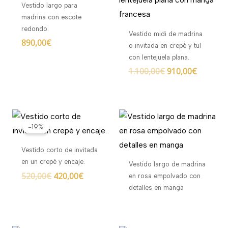
Vestido largo para
madrina con escote
redondo.
Vestido midi de madrina
890,00
€
o invitada en crepé y tul
con lentejuela plana.
1.100,00
€
910,00
€
El
El
precio
precio
-19%
original
actual
era:
es:
Vestido corto de invitada
520,00€.
420,00€.
en un crepé y encaje.
Vestido largo de madrina
520,00
€
420,00
€
en rosa empolvado con
detalles en manga