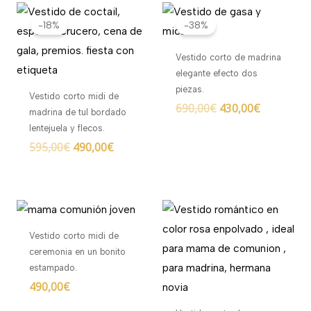
El
El
El
El
precio
precio
precio
precio
-18%
-38%
original
actual
original
actual
era:
es:
era:
es:
Vestido corto de madrina
595,00€.
490,00€.
690,00€.
430,00€.
elegante efecto dos
piezas.
Vestido corto midi de
690,00
€
430,00
€
madrina de tul bordado
lentejuela y flecos.
595,00
€
490,00
€
Vestido corto midi de
ceremonia en un bonito
estampado.
490,00
€