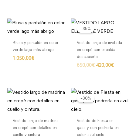
El
El
precio
precio
-35%
original
actual
era:
es:
Blusa y pantalón en color
Vestido largo de invitada
650,00€.
420,00€.
verde lago más abrigo
en crepé con espalda
descubierta.
1.050,00
€
650,00
€
420,00
€
El
El
precio
precio
-30%
original
actual
era:
es:
730,00€.
510,00€.
Vestido largo de madrina
Vestido de Fiesta en
en crepé con detalles en
gasa y con pedrería en
cuello y cintura.
color azul cielo.