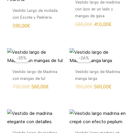
Vestido largo de madrina
580,00€.
410,00€.
con lazo en un lado y
Vestido Largo de invitada
mangas de gasa.
con Escote y Pedrería.
580,00
€
410,00
€
590,00
€
El
El
El
El
precio
precio
precio
precio
-25%
-26%
original
actual
original
actual
era:
es:
era:
es:
Vestido largo de Madrina
Vestido largo de Madrina
750,00€.
560,00€.
760,00€.
560,00€.
con mangas de tul.
manga larga.
750,00
€
560,00
€
760,00
€
560,00
€
Vestido largo de madrina
Vestido largo madrina en