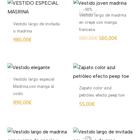
El
El
precio
precio
-18%
original
actual
Vestido largo de madrina
era:
es:
en crepé con manga
Vestido largo de invitada
680,00€.
560,00€.
francesa.
o madrina.
680,00
€
560,00
€
980,00
€
Vestido largo especial
Madrina,con manga al
Zapato color azul
codo.
petróleo efecto peep toe
890,00
€
55,00
€
El
El
precio
precio
-17%