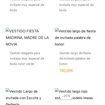
invitada muy especial de
invitada muy especial de
boda
boda
Vestido elegante para
Vestido largo de fiesta
invitada muy especial de
de invitada palabra de
boda color verde
honor.
760,00
€
El
El
precio
precio
-29%
original
actual
era:
es: