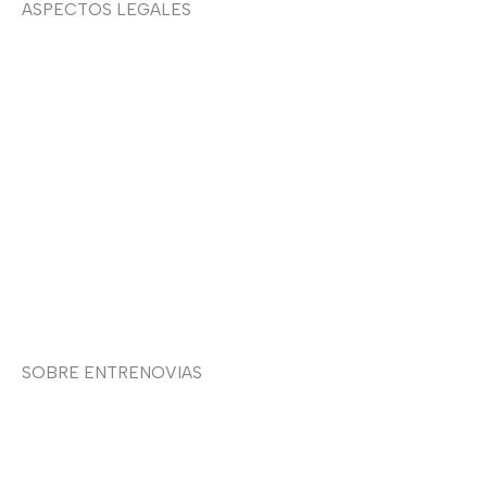
ASPECTOS LEGALES
Aviso legal
Devoluciones y envíos
Política de privacidad
Política de cookies
Contacto
SOBRE ENTRENOVIAS
Sobre nosotras
Asesoría de imagen