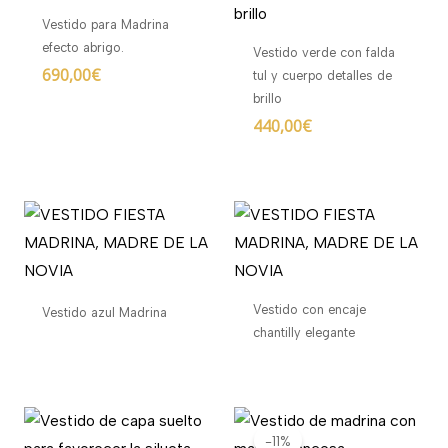
Vestido para Madrina
efecto abrigo.
Vestido verde con falda
690,00
€
tul y cuerpo detalles de
brillo
440,00
€
Vestido con encaje
Vestido azul Madrina
chantilly elegante
El
El
precio
precio
-11%