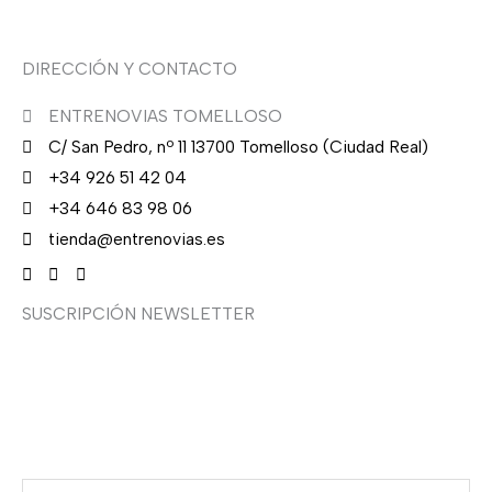
DIRECCIÓN Y CONTACTO
ENTRENOVIAS TOMELLOSO
C/ San Pedro, nº 11 13700 Tomelloso (Ciudad Real)
+34 926 51 42 04
+34 646 83 98 06
tienda@entrenovias.es
SUSCRIPCIÓN NEWSLETTER
¿Quieres recibir en primicia nuestras ofertas y
promociones en novia, fiesta, complementos y calzado?
Suscríbete ahora, solo recibirás correos puntuales.