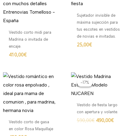
Sujetador invisible de
máxima sujección para
tus escotes en vestidos
Vestido corto midi para
de novias e invitadas.
Madrina o invitada de
25,00
€
encaje.
410,00
€
El
El
precio
precio
-17%
-17%
original
actual
era:
es:
590,00€.
490,00€.
Vestido de fiesta largo
con apertura y volante.
590,00
€
490,00
€
Vestido corto de gasa
en color Rosa Maquillaje