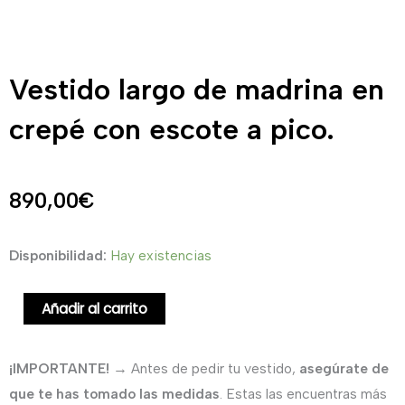
Vestido largo de madrina en
crepé con escote a pico.
890,00
€
Vestido
Disponibilidad:
Hay existencias
largo
de
Añadir al carrito
madrina
en
¡IMPORTANTE!
→ Antes de pedir tu vestido,
asegúrate de
crepé
que te has tomado las medidas
. Estas las encuentras más