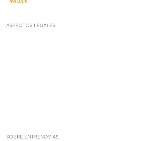
490,00
€
ASPECTOS LEGALES
Aviso legal
Devoluciones y envíos
Política de privacidad
Política de cookies
Contacto
SOBRE ENTRENOVIAS