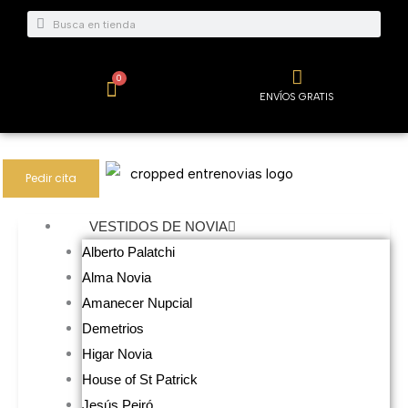
Ir
Buscar
Buscar
al
contenido
0
Carrito
ENVÍOS GRATIS
Pedir cita
VESTIDOS DE NOVIA
Alberto Palatchi
Alma Novia
Amanecer Nupcial
Demetrios
Higar Novia
House of St Patrick
Jesús Peiró