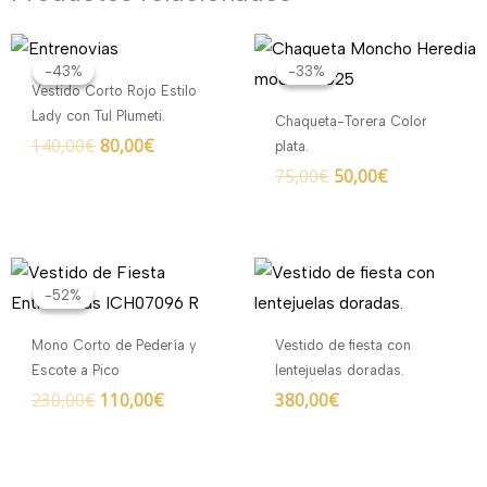
El
El
El
El
precio
precio
precio
precio
-43%
-43%
-33%
-33%
original
actual
original
actual
Vestido Corto Rojo Estilo
era:
es:
era:
es:
Lady con Tul Plumeti.
Chaqueta-Torera Color
140,00€.
80,00€.
75,00€.
50,00€.
140,00
€
80,00
€
plata.
75,00
€
50,00
€
El
El
precio
precio
-52%
-52%
original
actual
era:
es:
Mono Corto de Pedería y
Vestido de fiesta con
230,00€.
110,00€.
Escote a Pico
lentejuelas doradas.
230,00
€
110,00
€
380,00
€