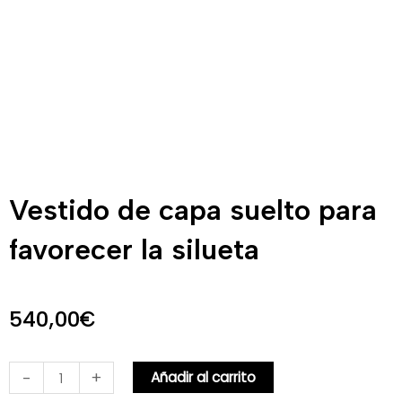
Vestido de capa suelto para
favorecer la silueta
540,00
€
Vestido
-
+
Añadir al carrito
de