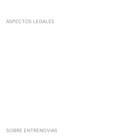
ASPECTOS LEGALES
Aviso legal
Devoluciones y envíos
Política de privacidad
Política de cookies
Contacto
SOBRE ENTRENOVIAS