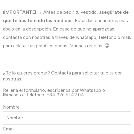
capa
¡IMPORTANTE!
→ Antes de pedir tu vestido,
asegúrate de
suelto
que te has tomado las medidas
. Estas las encuentras más
para
abajo en la descripción. En caso de que no aparezcan,
favorecer
contacta con nosotras a través de whatsapp, teléfono o mail,
la
para aclarar tus posibles dudas. Muchas gracias. 😉
silueta
cantidad
¿Te lo quieres probar? Contacta para solicitar tu cita con
nosotras.
Rellena el formulario, escríbenos por Whatsapp o
llámanos al teléfono: +34 926 51 42 04
Nombre
Email