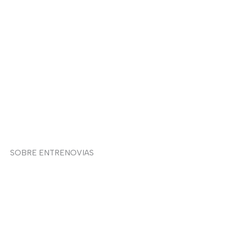
Aviso legal
Devoluciones y envíos
Política de privacidad
Política de cookies
Contacto
SOBRE ENTRENOVIAS
Sobre nosotras
Asesoría de imagen