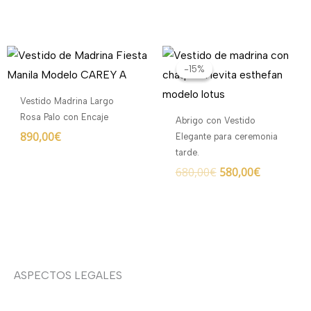
El
El
precio
precio
-15%
-15%
original
actual
era:
es:
Vestido Madrina Largo
680,00€.
580,00€.
Rosa Palo con Encaje
Abrigo con Vestido
890,00
€
Elegante para ceremonia
tarde.
680,00
€
580,00
€
ASPECTOS LEGALES