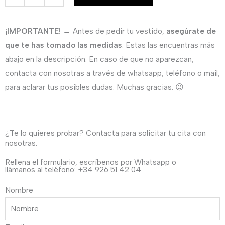
para
invitada
¡IMPORTANTE!
→ Antes de pedir tu vestido,
asegúrate de
con
que te has tomado las medidas
. Estas las encuentras más
transparencias
abajo en la descripción. En caso de que no aparezcan,
y
contacta con nosotras a través de whatsapp, teléfono o mail,
la
para aclarar tus posibles dudas. Muchas gracias. 😉
silueta
perfecta
cantidad
¿Te lo quieres probar? Contacta para solicitar tu cita con
nosotras.
Rellena el formulario, escríbenos por Whatsapp o
llámanos al teléfono: +34 926 51 42 04
Nombre