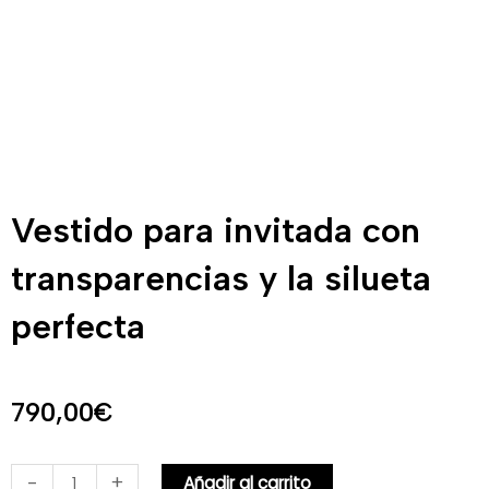
Vestido para invitada con
transparencias y la silueta
perfecta
790,00
€
Vestido
-
+
Añadir al carrito