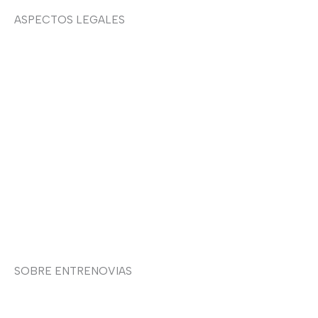
ASPECTOS LEGALES
Aviso legal
Devoluciones y envíos
Política de privacidad
Política de cookies
Contacto
SOBRE ENTRENOVIAS
Sobre nosotras