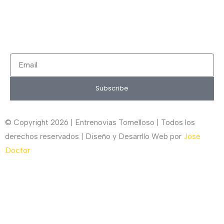
promociones en novia, fiesta, complementos y calzado?
Suscríbete ahora, solo recibirás correos puntuales.
Email
Subscribe
© Copyright 2026 | Entrenovias Tomelloso | Todos los
derechos reservados | Diseño y Desarrllo Web por
Jose
Doctor