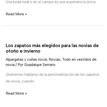
Una boda rural o en el campo es una experiencia única
o
de
Read More »
campo
¿Qué
vestido
Los
elegir?
zapatos
Los zapatos más elegidos para las novias de
más
otoño e invierno
elegidos
Alpargatas y cuñas novia
,
Novias
,
Todo en vestidos de
para
novia
/ Por
Guadalupe Serrano
las
novias
Queremos hablaros de la personalización de los zapatos
de
de novia, cuando
otoño
Read More »
e
invierno