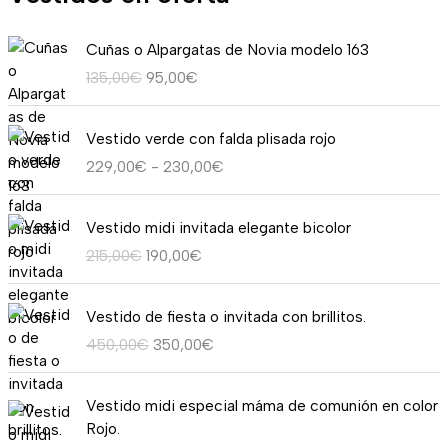
E
E
Cuñas o Alpargatas de Novia modelo 163
l
l
135,00
€
95,00
€
p
p
r
r
R
e
e
Vestido verde con falda plisada rojo
a
c
c
229,00
€
-
230,00
€
n
i
i
g
o
o
E
E
o
o
a
Vestido midi invitada elegante bicolor
l
l
d
r
c
215,00
€
190,00
€
p
p
e
i
t
r
r
p
g
u
E
E
e
e
r
i
a
Vestido de fiesta o invitada con brillitos.
l
l
c
c
e
n
l
450,00
€
350,00
€
p
p
i
i
c
a
e
r
r
o
o
i
l
s
E
E
e
e
o
a
o
Vestido midi especial máma de comunión en color
e
:
l
l
c
c
r
c
s
Rojo.
r
9
p
p
i
i
i
t