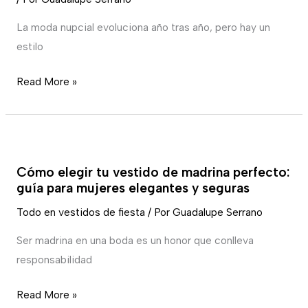
Cuerpo
La moda nupcial evoluciona año tras año, pero hay un
de
estilo
Encaje:
La
Read More »
Elegancia
Bohemia
de
Cómo
la
elegir
Colección
Cómo elegir tu vestido de madrina perfecto:
tu
2026
guía para mujeres elegantes y seguras
vestido
Todo en vestidos de fiesta
/ Por
Guadalupe Serrano
de
madrina
Ser madrina en una boda es un honor que conlleva
perfecto:
responsabilidad
guía
para
Read More »