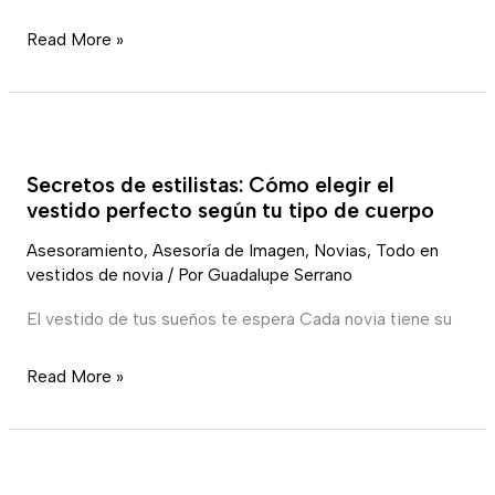
Read More »
Secretos
de
Secretos de estilistas: Cómo elegir el
estilistas:
vestido perfecto según tu tipo de cuerpo
Cómo
Asesoramiento
,
Asesoría de Imagen
,
Novias
,
Todo en
elegir
vestidos de novia
/ Por
Guadalupe Serrano
el
vestido
El vestido de tus sueños te espera Cada novia tiene su
perfecto
Read More »
según
tu
tipo
Las
de