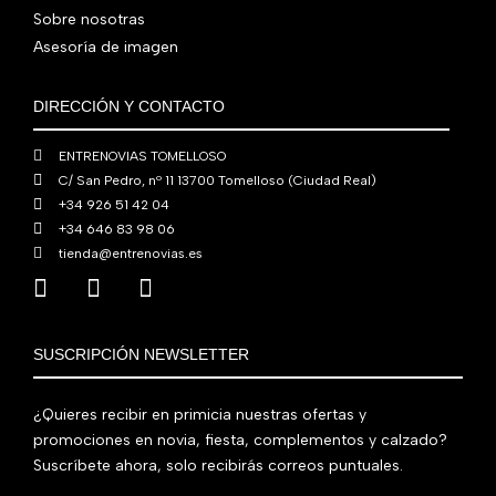
6
0
0
Sobre nosotras
0
0
€
Asesoría de imagen
,
€
.
0
.
DIRECCIÓN Y CONTACTO
0
€
ENTRENOVIAS TOMELLOSO
.
C/ San Pedro, nº 11 13700 Tomelloso (Ciudad Real)
+34 926 51 42 04
+34 646 83 98 06
tienda@entrenovias.es
SUSCRIPCIÓN NEWSLETTER
¿Quieres recibir en primicia nuestras ofertas y
promociones en novia, fiesta, complementos y calzado?
Suscríbete ahora, solo recibirás correos puntuales.