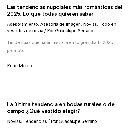
tendencias
cuerpo
Las tendencias nupciales más románticas del
nupciales
2025: Lo que todas quieren saber
más
Asesoramiento
,
Asesoría de Imagen
,
Novias
,
Todo en
románticas
vestidos de novia
/ Por
Guadalupe Serrano
del
2025:
Tendencias que harán historia en tu gran día El 2025
Lo
promete
que
Read More »
todas
quieren
saber
La
última
La última tendencia en bodas rurales o de
tendencia
campo ¿Qué vestido elegir?
en
Novias
,
Tendencias
/ Por
Guadalupe Serrano
bodas
rurales