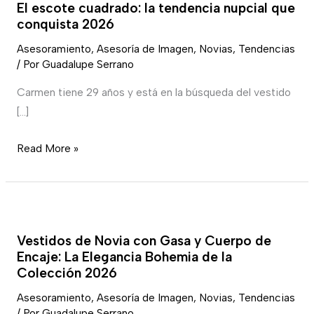
El escote cuadrado: la tendencia nupcial que
cuadrado:
conquista 2026
la
Asesoramiento
,
Asesoría de Imagen
,
Novias
,
Tendencias
tendencia
/ Por
Guadalupe Serrano
nupcial
que
Carmen tiene 29 años y está en la búsqueda del vestido
conquista
[…]
2026
Read More »
Vestidos
de
Vestidos de Novia con Gasa y Cuerpo de
Novia
Encaje: La Elegancia Bohemia de la
con
Colección 2026
Gasa
Asesoramiento
,
Asesoría de Imagen
,
Novias
,
Tendencias
y
/ Por
Guadalupe Serrano