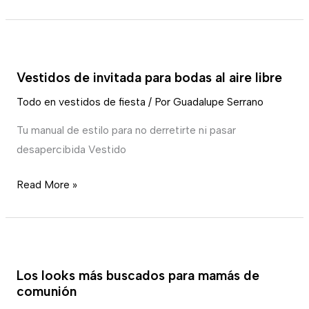
mujeres
elegantes
y
Vestidos
seguras
de
Vestidos de invitada para bodas al aire libre
invitada
para
Todo en vestidos de fiesta
/ Por
Guadalupe Serrano
bodas
Tu manual de estilo para no derretirte ni pasar
al
desapercibida Vestido
aire
libre
Read More »
Los
looks
Los looks más buscados para mamás de
más
comunión
buscados