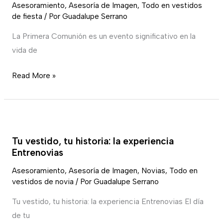
Asesoramiento
,
Asesoría de Imagen
,
Todo en vestidos
para
de fiesta
/ Por
Guadalupe Serrano
mamás
de
La Primera Comunión es un evento significativo en la
comunión
vida de
Read More »
Tu
vestido,
Tu vestido, tu historia: la experiencia
tu
Entrenovias
historia:
Asesoramiento
,
Asesoría de Imagen
,
Novias
,
Todo en
la
vestidos de novia
/ Por
Guadalupe Serrano
experiencia
Entrenovias
Tu vestido, tu historia: la experiencia Entrenovias El día
de tu