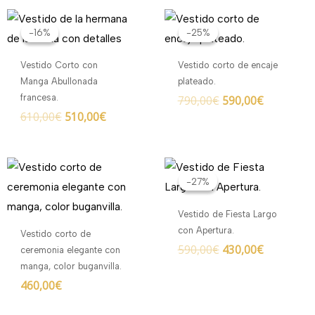
El
El
El
El
precio
precio
precio
precio
-16%
-16%
-25%
-25%
original
actual
original
actual
era:
es:
era:
es:
Vestido Corto con
Vestido corto de encaje
610,00€.
510,00€.
790,00€.
590,00€.
Manga Abullonada
plateado.
francesa.
790,00
€
590,00
€
610,00
€
510,00
€
El
El
precio
precio
-27%
-27%
original
actual
era:
es:
Vestido de Fiesta Largo
590,00€.
430,00€.
con Apertura.
Vestido corto de
590,00
€
430,00
€
ceremonia elegante con
manga, color buganvilla.
460,00
€