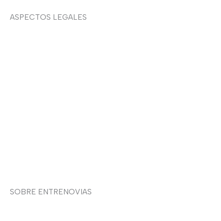
ASPECTOS LEGALES
Aviso legal
Devoluciones y envíos
Política de privacidad
Política de cookies
Contacto
SOBRE ENTRENOVIAS