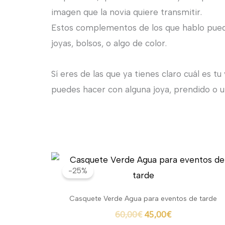
imagen que la novia quiere transmitir.
Estos complementos de los que hablo pueden
joyas, bolsos, o algo de color.
Sí eres de las que ya tienes claro cuál es t
puedes hacer con alguna joya, prendido o u
El
El
precio
precio
-25%
original
actual
era:
es:
Casquete Verde Agua para eventos de tarde
60,00€.
45,00€.
60,00
€
45,00
€