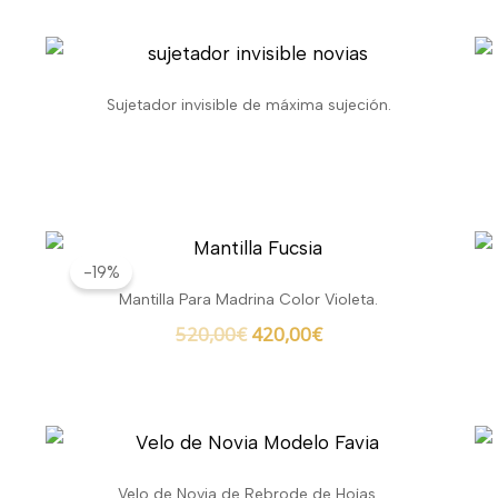
Sujetador invisible de máxima sujeción.
El
El
precio
precio
-19%
original
actual
Mantilla Para Madrina Color Violeta.
era:
es:
520,00
€
420,00
€
520,00€.
420,00€.
Velo de Novia de Rebrode de Hojas.