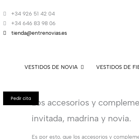
Ir
+34 926 51 42 04
al
+34 646 83 98 06
contenido
tienda@entrenovias.es
VESTIDOS DE NOVIA
VESTIDOS DE FI
Pedir cita
Los accesorios y complement
invitada, madrina y novia.
Es por esto, que los accesorios y complemen