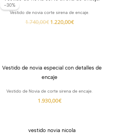
precio
precio
-30%
original
actual
Vestido de novia corte sirena de encaje.
era:
es:
1.740,00
€
1.220,00
€
1.740,00€.
1.220,00€.
Vestido de Novia de corte sirena de encaje.
1.930,00
€