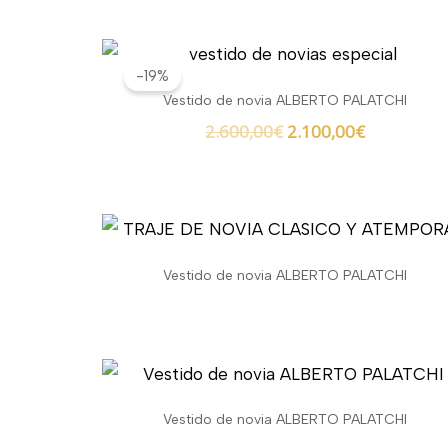
El
El
precio
precio
-19%
original
actual
Vestido de novia ALBERTO PALATCHI
era:
es:
2.600,00
€
2.100,00
€
2.600,00€.
2.100,00€.
Vestido de novia ALBERTO PALATCHI
Vestido de novia ALBERTO PALATCHI