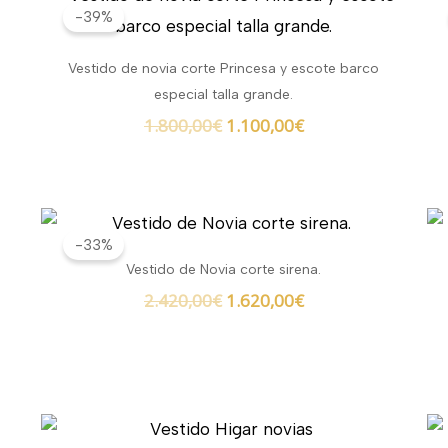
precio
precio
-39%
original
actual
era:
es:
Vestido de novia corte Princesa y escote barco
1.800,00€.
1.100,00€.
especial talla grande.
1.800,00
€
1.100,00
€
El
El
precio
precio
-33%
original
actual
Vestido de Novia corte sirena.
era:
es:
2.420,00
€
1.620,00
€
2.420,00€.
1.620,00€.