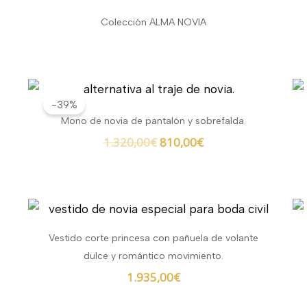
Colección ALMA NOVIA
El
El
precio
precio
-39%
original
actual
Mono de novia de pantalón y sobrefalda.
era:
es:
1.320,00
€
810,00
€
1.320,00€.
810,00€.
Vestido corte princesa con pañuela de volante
dulce y romántico movimiento.
1.935,00
€