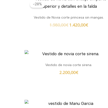
precio
precio
-28%
original
actual
era:
es:
Vestido de Novia corte princesa sin mangas.
1.980,00€.
1.420,00€.
1.980,00
€
1.420,00
€
Vestido de novia corte sirena.
2.200,00
€