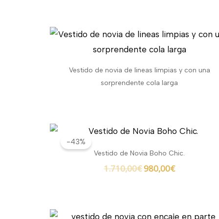
Vestido de novia de lineas limpias y con una
sorprendente cola larga
El
El
precio
precio
-43%
original
actual
Vestido de Novia Boho Chic.
era:
es:
1.710,00
€
980,00
€
1.710,00€.
980,00€.
El
El