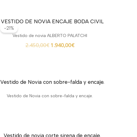
El
El
precio
precio
-21%
original
actual
Vestido de novia ALBERTO PALATCHI
era:
es:
2.450,00
€
1.940,00
€
2.450,00€.
1.940,00€.
Vestido de Novia con sobre-falda y encaje.
El
El