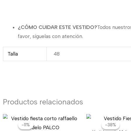
¿CÓMO CUIDAR ESTE VESTIDO?
Todos nuestros
favor, síguelas con atención.
Talla
48
Productos relacionados
El
El
El
precio
precio
pr
-11%
-11%
-38%
-38%
original
actual
or