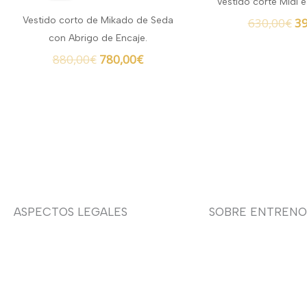
Vestido corte Midi e
era:
es:
er
Vestido corto de Mikado de Seda
630,00
€
39
880,00€.
780,00€.
63
con Abrigo de Encaje.
880,00
€
780,00
€
ASPECTOS LEGALES
SOBRE ENTRENO
Aviso legal
Sobre nosotras
Devoluciones y envíos
Asesoría de imag