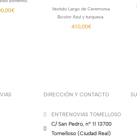
stilo Bohemio.
a:
es:
Vestido Largo de Ceremonia
0,00
€
0,00€.
390,00€.
Bicolor Azul y turquesa.
410,00
€
VIAS
DIRECCIÓN Y CONTACTO
S
ENTRENOVIAS TOMELLOSO
¿Q
C/ San Pedro, nº 11 13700
nu
en
Tomelloso (Ciudad Real)
en