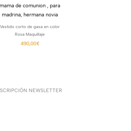
Vestido corto de gasa en color
Rosa Maquillaje
490,00
€
USCRIPCIÓN NEWSLETTER
uieres recibir en primicia
estras ofertas y promociones
 novia, fiesta, complementos y