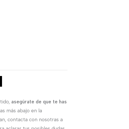
.
tido,
asegúrate de que te has
ras más abajo en la
an, contacta con nosotras a
a aclarar tus posibles dudas.