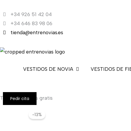
Ir
al
+34 926 51 42 04
contenido
+34 646 83 98 06
tienda@entrenovias.es
VESTIDOS DE NOVIA
VESTIDOS DE FI
Todos los envíos gratis
Pedir cita
-13%