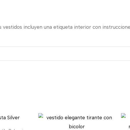
 vestidos incluyen una etiqueta interior con instruccione
El
ecio
precio
iginal
actual