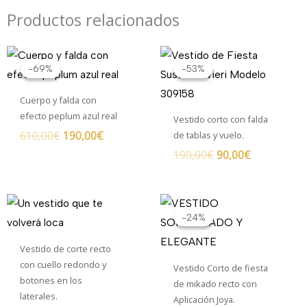
Productos relacionados
El
El
El
El
precio
precio
precio
precio
-69%
-69%
-53%
-53%
original
actual
original
actual
era:
es:
era:
es:
Cuerpo y falda con
610,00€.
190,00€.
190,00€.
90,00€.
efecto peplum azul real
Vestido corto con falda
610,00
€
190,00
€
de tablas y vuelo.
190,00
€
90,00
€
El
El
precio
precio
-24%
-24%
original
actual
era:
es:
Vestido de corte recto
450,00€.
340,00€.
con cuello redondo y
Vestido Corto de fiesta
botones en los
de mikado recto con
laterales.
Aplicación Joya.