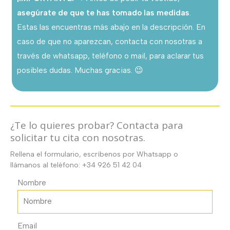
buganvilla.
asegúrate de que te has tomado las medidas
.
cantidad
Estas las encuentras más abajo en la descripción. En
caso de que no aparezcan, contacta con nosotras a
través de whatsapp, teléfono o mail, para aclarar tus
posibles dudas. Muchas gracias. 😉
¿Te lo quieres probar? Contacta para
solicitar tu cita con nosotras.
Rellena el formulario, escríbenos por Whatsapp o
llámanos al teléfono: +34 926 51 42 04
Nombre
Email