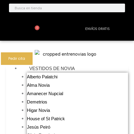
Ir
Buscar
Buscar
al
contenido
0
ENVÍOS GRATIS
Carrito
Pedir cita
VESTIDOS DE NOVIA
Alberto Palatchi
Alma Novia
Amanecer Nupcial
Demetrios
Higar Novia
House of St Patrick
Jesús Peiró