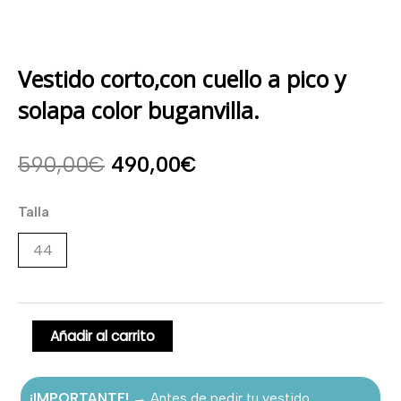
Vestido corto,con cuello a pico y
solapa color buganvilla.
El
El
590,00
€
490,00
€
precio
precio
Vestido
Talla
corto,con
original
actual
44
cuello
era:
es:
a
pico
590,00€.
490,00€.
y
Añadir al carrito
solapa
color
¡IMPORTANTE!
→ Antes de pedir tu vestido,