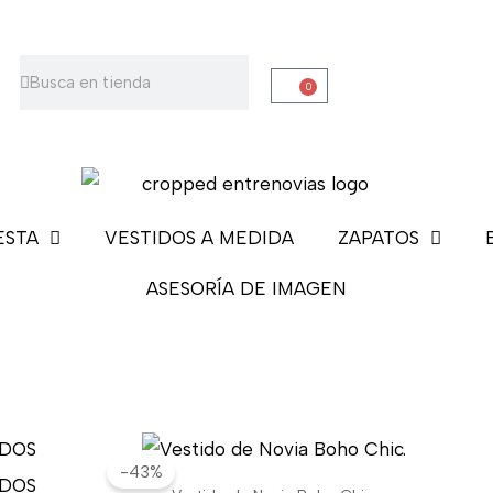
Buscar
Buscar
0
Carrito
ESTA
VESTIDOS A MEDIDA
ZAPATOS
ASESORÍA DE IMAGEN
El
El
-43%
precio
precio