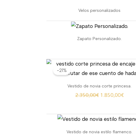
Velos personalizados
Zapato Personalizado.
El
El
-21%
precio
prec
original
actu
Vestido de novia corte princesa.
era:
es:
2.350,00
€
1.850,00
€
2.350,00€.
1.850
Vestido de novia estilo flamenco.