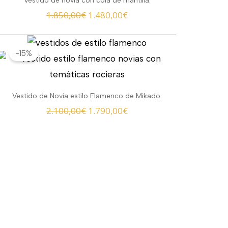
Vestido de novia con cola de mantilla.
era:
es:
1.850,00
€
1.480,00
€
1.850,00€.
1.480,00€.
El
El
-15%
precio
precio
original
actual
era:
es:
Vestido de Novia estilo Flamenco de Mikado.
2.100,00€.
1.790,00€.
2.100,00
€
1.790,00
€