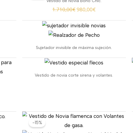
Vestido de Novia Boho Chic.
original
actual
1.710,00
€
980,00
€
era:
es:
1.710,00€.
980,00€.
Sujetador invisible de máxima sujeción.
io
Vestido de novia corte sirena y volantes.
al
,00€.
El
El
-15%
precio
precio