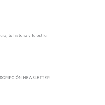
, tu historia y tu estilo.
USCRIPCIÓN NEWSLETTER
uieres recibir en primicia
estras ofertas y promociones
 novia, fiesta, complementos y