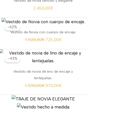
Vestido de novia sencillo y elegante
2.450,00
€
El
El
-62%
precio
precio
Vestido de Novia con cuerpo de encaje.
original
actual
1.920,00
€
725,00
€
era:
es:
1.920,00€.
725,00€.
El
El
-43%
precio
precio
original
actual
Vestido de novia de lino de encaje y
era:
es:
lentejuelas.
1.590,00€.
910,00€.
1.590,00
€
910,00
€