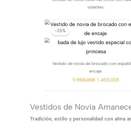
volantes.
El
El
-26%
precio
prec
original
actu
era:
es:
1.960,00€.
1.460
Vestido de novia de brocado con espal
encaje.
1.960,00
€
1.460,00
€
Vestidos de Novia Amanece
Tradición, estilo y personalidad con alma a