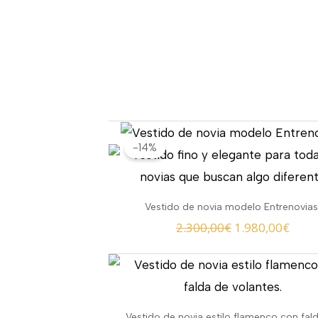
El
El
-14%
precio
prec
original
actu
era:
es:
Vestido de novia modelo Entrenovias
2.300,00€.
1.980
2.300,00
€
1.980,00
€
Vestido de novia estilo flamenco con fal