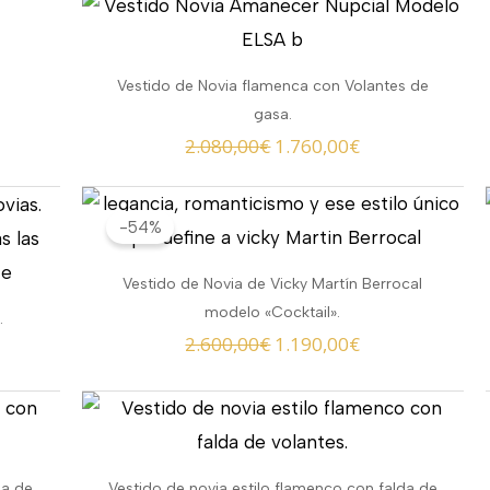
original
actual
era:
es:
2.080,00€.
1.760,00€.
Vestido de Novia flamenca con Volantes de
gasa.
2.080,00
€
1.760,00
€
El
El
-54%
io
precio
precio
al
original
actual
Vestido de Novia de Vicky Martín Berrocal
era:
es:
modelo «Cocktail».
.
,00€.
2.600,00€.
1.190,00€.
2.600,00
€
1.190,00
€
da de
Vestido de novia estilo flamenco con falda de