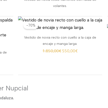
volantes.
El
El
-70%
io
precio
precio
al
original
actual
Vestido de novia recto con cuello a la caja de
era:
es:
encaje y manga larga.
,00€.
1.850,00€.
550,00€.
1.850,00
€
550,00
€
da de
r Nupcial
ndaluza.