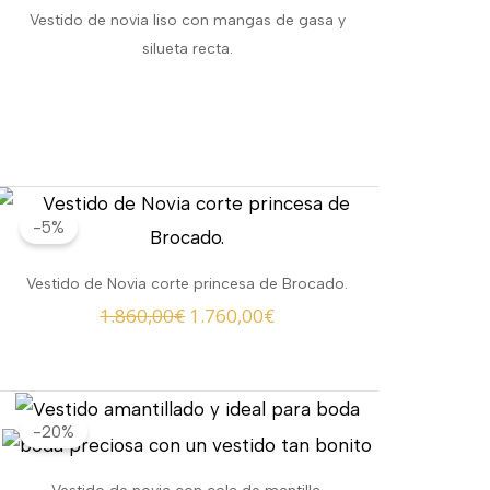
Vestido de novia liso con mangas de gasa y
silueta recta.
El
El
-5%
precio
precio
original
actual
Vestido de Novia corte princesa de Brocado.
era:
es:
1.860,00
€
1.760,00
€
1.860,00€.
1.760,00€.
El
El
-20%
precio
precio
original
actual