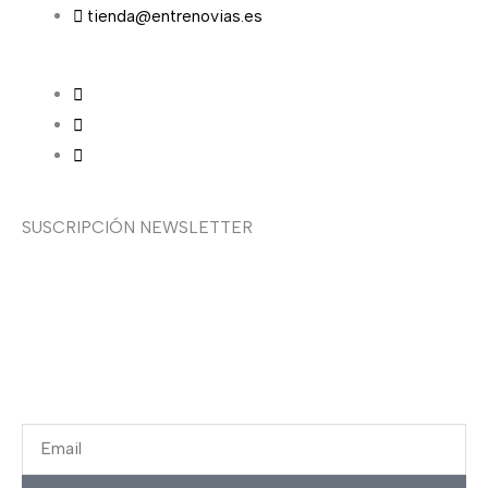
tienda@entrenovias.es
SUSCRIPCIÓN NEWSLETTER
¿Quieres recibir en primicia nuestras ofertas y
promociones en novia, fiesta, complementos y calzado?
Suscríbete ahora, solo recibirás correos puntuales.
Email