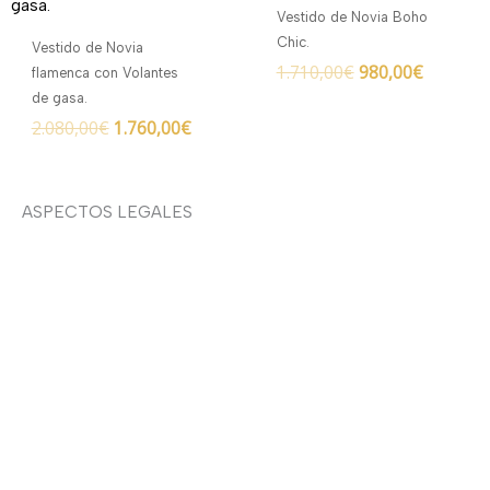
era:
es:
era:
es:
Vestido de Novia Boho
2.080,00€.
1.760,00€.
1.710,00€.
980,00€.
Chic.
Vestido de Novia
1.710,00
€
980,00
€
flamenca con Volantes
de gasa.
2.080,00
€
1.760,00
€
ASPECTOS LEGALES
Aviso legal
Devoluciones y envíos
Política de privacidad
Política de cookies