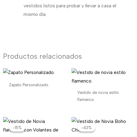
vestidos listos para probar y llevar a casa el
mismo día.
Productos relacionados
Zapato Personalizado.
Vestido de novia estilo
flamenco.
El
El
El
El
precio
precio
precio
precio
-15%
-15%
-43%
-43%
original
actual
original
actual