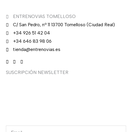
ENTRENOVIAS TOMELLOSO
C/ San Pedro, nº 11 13700 Tomelloso (Ciudad Real)
+34 926 51 42 04
+34 646 83 98 06
tienda@entrenovias.es
SUSCRIPCIÓN NEWSLETTER
¿Quieres recibir en primicia nuestras ofertas y
promociones en novia, fiesta, complementos y calzado?
Suscríbete ahora, solo recibirás correos puntuales.
Email