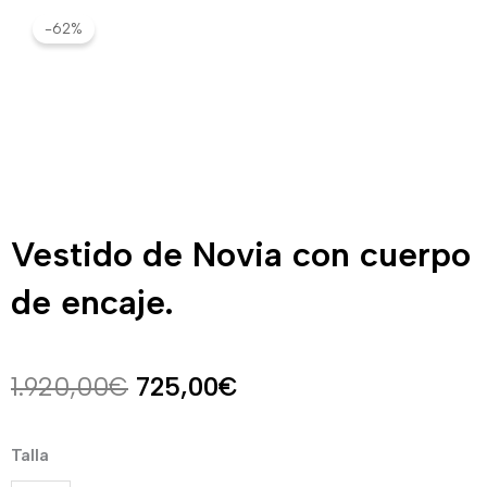
-62%
Vestido de Novia con cuerpo
de encaje.
El
El
1.920,00
€
725,00
€
precio
precio
Vestido
Talla
original
actual
de