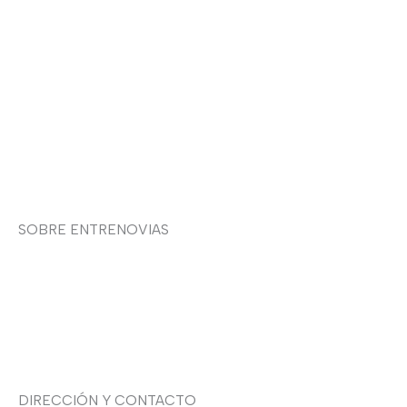
Devoluciones y envíos
Política de privacidad
Política de cookies
Contacto
SOBRE ENTRENOVIAS
Sobre nosotras
Asesoría de imagen
DIRECCIÓN Y CONTACTO