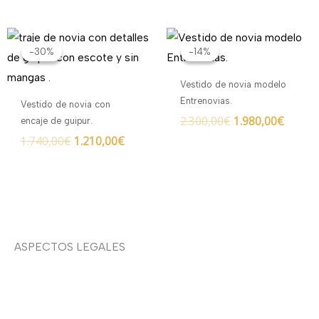
El
El
El
El
precio
precio
precio
precio
-30%
-30%
-14%
-14%
original
actual
original
actual
era:
es:
era:
es:
Vestido de novia modelo
1.740,00€.
1.210,00€.
2.300,00€.
1.980,
Entrenovias.
Vestido de novia con
2.300,00
€
1.980,00
€
encaje de guipur.
1.740,00
€
1.210,00
€
ASPECTOS LEGALES
Aviso legal