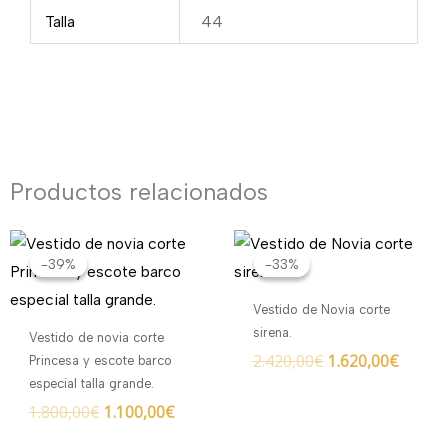
Talla
44
Productos relacionados
El
El
El
El
precio
precio
precio
precio
-39%
-39%
-33%
-33%
original
actual
original
actual
era:
es:
era:
es:
Vestido de Novia corte
1.800,00€.
1.100,00€.
2.420,00€.
1.620,
sirena.
Vestido de novia corte
2.420,00
€
1.620,00
€
Princesa y escote barco
especial talla grande.
1.800,00
€
1.100,00
€