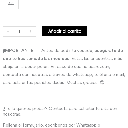
44
Novia
era:
es:
con
1.920,00€.
725,00€.
cuerpo
de
-
+
Añadir al carrito
encaje.
cantidad
¡IMPORTANTE!
→ Antes de pedir tu vestido,
asegúrate de
que te has tomado las medidas
. Estas las encuentras más
abajo en la descripción. En caso de que no aparezcan,
contacta con nosotras a través de whatsapp, teléfono o mail,
para aclarar tus posibles dudas. Muchas gracias. 😉
¿Te lo quieres probar? Contacta para solicitar tu cita con
nosotras.
Rellena el formulario, escríbenos por Whatsapp o