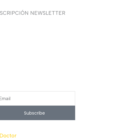
USCRIPCIÓN NEWSLETTER
uieres recibir en primicia
estras ofertas y promociones
 novia, fiesta, complementos y
lzado? Suscríbete ahora, solo
cibirás correos puntuales.
ail
Subscribe
 Doctor