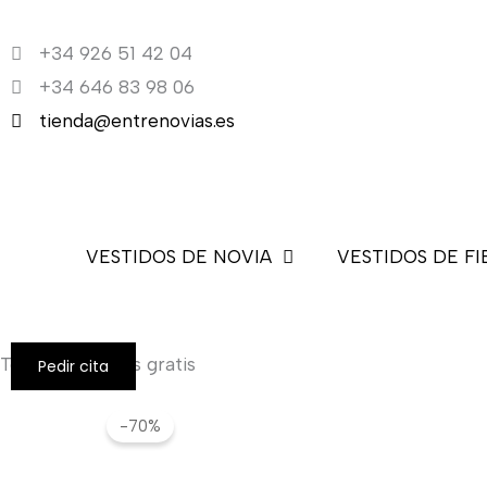
Ir
al
+34 926 51 42 04
contenido
+34 646 83 98 06
tienda@entrenovias.es
VESTIDOS DE NOVIA
VESTIDOS DE FI
Todos los envíos gratis
Pedir cita
-70%