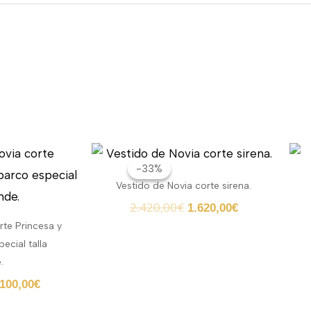
El
El
El
recio
precio
precio
precio
-33%
-33%
iginal
actual
original
actual
Vestido de Novia corte sirena.
a:
es:
era:
es:
2.420,00
€
1.620,00
€
800,00€.
1.100,00€.
2.420,00€.
1.620,00€.
rte Princesa y
ecial talla
.
.100,00
€