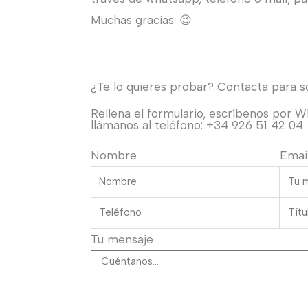
y
Muchas gracias. 😉
manga
larga.
cantidad
¿Te lo quieres probar? Contacta para sol
Rellena el formulario, escríbenos por 
llámanos al teléfono: +34 926 51 42 04
Nombre
Emai
Tu mensaje