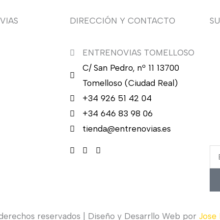
VIAS
DIRECCIÓN Y CONTACTO
S
ENTRENOVIAS TOMELLOSO
¿Q
C/ San Pedro, nº 11 13700
nu
en
Tomelloso (Ciudad Real)
en
+34 926 51 42 04
ca
+34 646 83 98 06
re
tienda@entrenovias.es
Em
 derechos reservados | Diseño y Desarrllo Web por
Jose