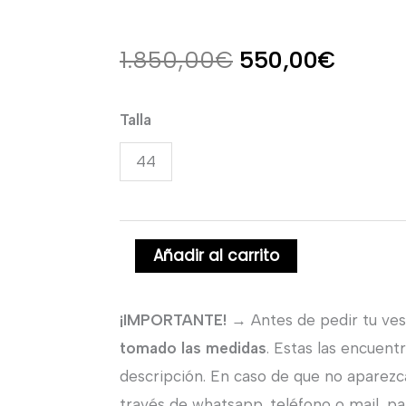
El
El
1.850,00
€
550,00
€
precio
precio
Vestido
Talla
original
actual
de
44
novia
era:
es:
recto
1.850,00€.
550,0
con
Añadir al carrito
cuello
a
la
¡IMPORTANTE!
→ Antes de pedir tu ves
caja
tomado las medidas
. Estas las encuent
de
descripción. En caso de que no aparezc
encaje
través de whatsapp, teléfono o mail, par