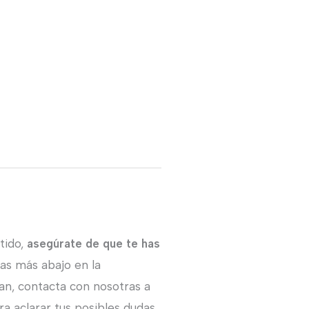
0€.
tido,
asegúrate de que te has
ras más abajo en la
an, contacta con nosotras a
a aclarar tus posibles dudas.