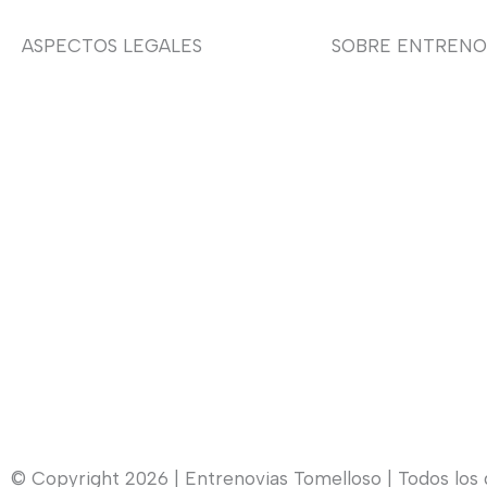
ASPECTOS LEGALES
SOBRE ENTRENO
Aviso legal
Sobre nosotras
Devoluciones y envíos
Asesoría de imag
Política de privacidad
Política de cookies
Contacto
© Copyright 2026 | Entrenovias Tomelloso | Todos los