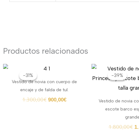
Productos relacionados
El
El
El
precio
precio
p
-31%
-31%
-39%
-39%
original
actual
or
Vestido de novia con cuerpo de
era:
es:
er
encaje y de falda de tul.
1.300,00€.
900,00€.
1.
1.300,00
€
900,00
€
Vestido de novia co
escote barco esp
grande
1.800,00
€
1