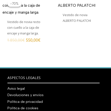
precio
precio
-70%
-70%
original
actual
era:
es:
Vestido de novia
1.850,00€.
550,00€.
ALBERTO PALATCHI
Vestido de novia recto
con cuello a la caja de
encaje y manga larga.
1.850,00
€
550,00
€
ASPECTOS LEGALES
Aviso legal
Devoluciones y envíos
Política de privacidad
Política de cookies