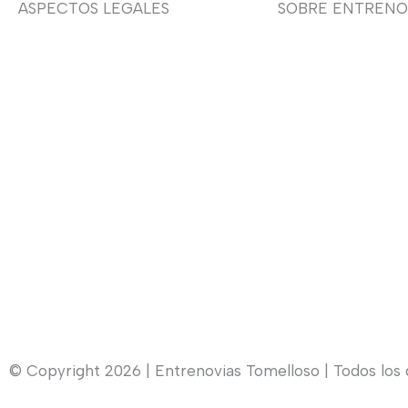
ASPECTOS LEGALES
SOBRE ENTRENO
Aviso legal
Sobre nosotras
Devoluciones y envíos
Asesoría de imag
Política de privacidad
Política de cookies
Contacto
© Copyright 2026 | Entrenovias Tomelloso | Todos los