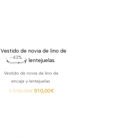
El
El
precio
precio
-43%
-43%
original
actual
era:
es:
Vestido de novia de lino de
1.590,00€.
910,00€.
encaje y lentejuelas.
1.590,00
€
910,00
€