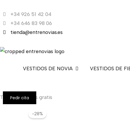
Ir
al
+34 926 51 42 04
contenido
+34 646 83 98 06
tienda@entrenovias.es
VESTIDOS DE NOVIA
VESTIDOS DE FI
Todos los envíos gratis
Pedir cita
-28%