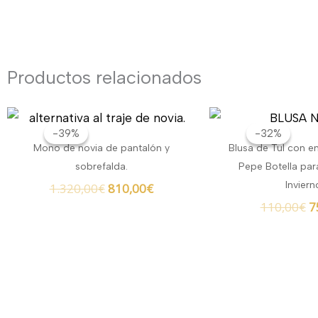
Productos relacionados
El
El
E
precio
precio
p
-39%
-39%
-32%
-32%
original
actual
o
Mono de novia de pantalón y
Blusa de Tul con e
era:
es:
e
sobrefalda.
Pepe Botella pa
1.320,00€.
810,00€.
1
Inviern
1.320,00
€
810,00
€
110,00
€
7