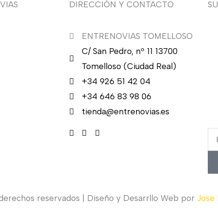
VIAS
DIRECCIÓN Y CONTACTO
S
ENTRENOVIAS TOMELLOSO
¿Q
C/ San Pedro, nº 11 13700
nu
en
Tomelloso (Ciudad Real)
en
+34 926 51 42 04
ca
+34 646 83 98 06
re
tienda@entrenovias.es
Em
 derechos reservados | Diseño y Desarrllo Web por
Jose