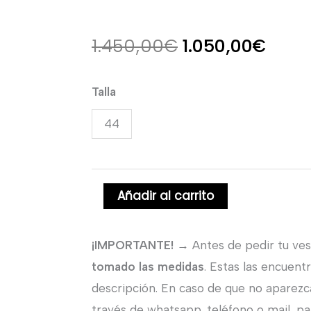
El
El
1.450,00
€
1.050,00
€
precio
preci
Vestido
Talla
original
actua
de
44
novia
era:
es:
corte
1.450,00€.
1.050
sirena
Añadir al carrito
con
escote
y
¡IMPORTANTE!
→ Antes de pedir tu ves
manga
tomado las medidas
. Estas las encuent
larga.
descripción. En caso de que no aparezc
cantidad
través de whatsapp, teléfono o mail, par