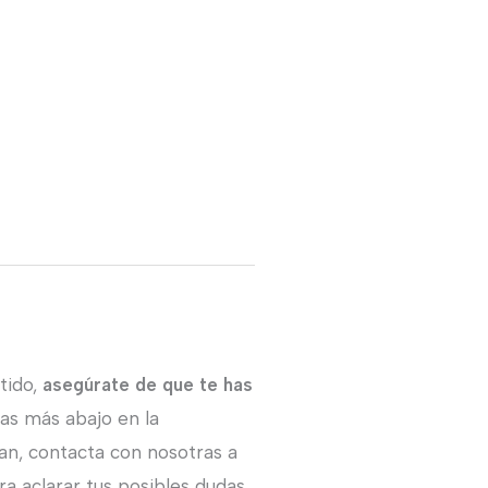
o
l
,00€.
tido,
asegúrate de que te has
ras más abajo en la
an, contacta con nosotras a
a aclarar tus posibles dudas.