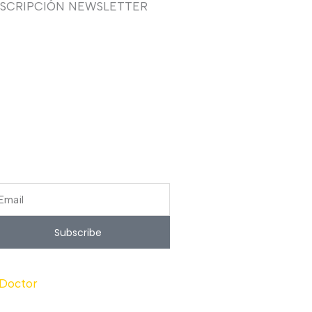
USCRIPCIÓN NEWSLETTER
uieres recibir en primicia
estras ofertas y promociones
 novia, fiesta, complementos y
lzado? Suscríbete ahora, solo
cibirás correos puntuales.
ail
Subscribe
 Doctor