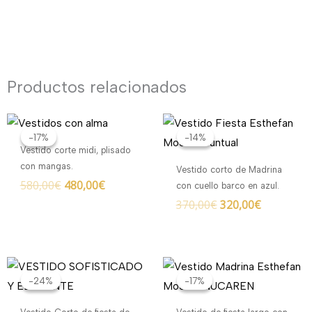
Productos relacionados
El
El
El
El
precio
precio
precio
precio
-17%
-17%
-14%
-14%
original
actual
original
actual
Vestido corte midi, plisado
era:
es:
era:
es:
con mangas.
Vestido corto de Madrina
580,00€.
480,00€.
370,00€.
320,00€.
580,00
€
480,00
€
con cuello barco en azul.
370,00
€
320,00
€
El
El
El
El
precio
precio
precio
precio
-24%
-24%
-17%
-17%
original
actual
original
actual
era:
es:
era:
es: