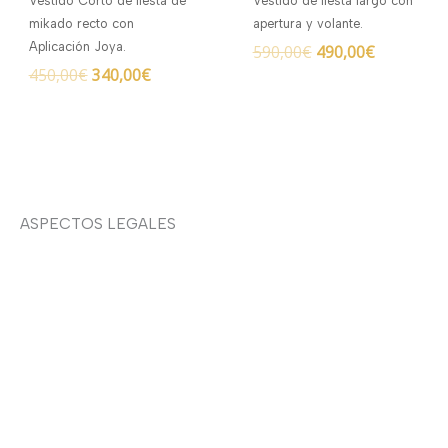
Vestido Corto de fiesta de
Vestido de fiesta largo con
450,00€.
340,00€.
590,00€.
490,00€.
mikado recto con
apertura y volante.
Aplicación Joya.
590,00
€
490,00
€
450,00
€
340,00
€
ASPECTOS LEGALES
Aviso legal
Devoluciones y envíos
Política de privacidad