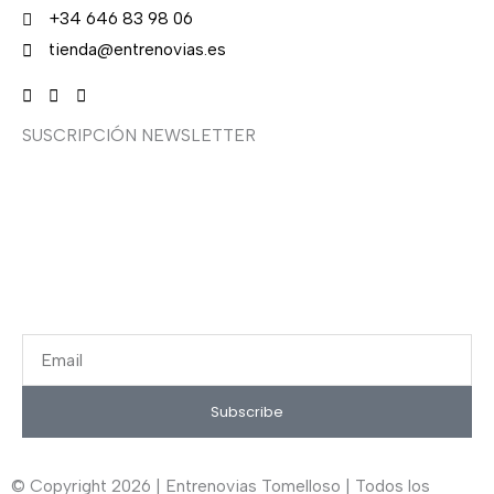
+34 646 83 98 06
tienda@entrenovias.es
SUSCRIPCIÓN NEWSLETTER
¿Quieres recibir en primicia nuestras ofertas y
promociones en novia, fiesta, complementos y calzado?
Suscríbete ahora, solo recibirás correos puntuales.
Email
Subscribe
© Copyright 2026 | Entrenovias Tomelloso | Todos los