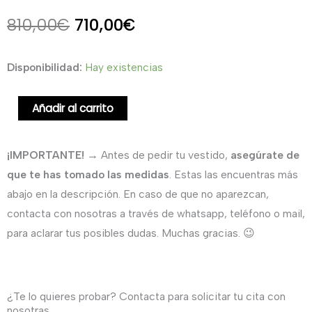
El
El
810,00
€
710,00
€
precio
precio
Vestido
Disponibilidad:
Hay existencias
original
actual
largo
de
Añadir al carrito
era:
es:
invitada
810,00€.
710,00€.
cuerpo
¡IMPORTANTE!
→ Antes de pedir tu vestido,
asegúrate de
de
que te has tomado las medidas
. Estas las encuentras más
encaje
abajo en la descripción. En caso de que no aparezcan,
de
contacta con nosotras a través de whatsapp, teléfono o mail,
lentejuela
para aclarar tus posibles dudas. Muchas gracias. 😉
y
falda
de
¿Te lo quieres probar? Contacta para solicitar tu cita con
satén.
nosotras.