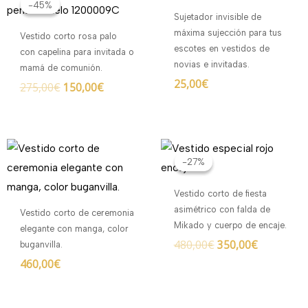
precio
precio
-45%
-45%
original
actual
Sujetador invisible de
era:
es:
máxima sujección para tus
Vestido corto rosa palo
275,00€.
150,00€.
escotes en vestidos de
con capelina para invitada o
novias e invitadas.
mamá de comunión.
25,00
€
275,00
€
150,00
€
El
El
precio
precio
-27%
-27%
original
actual
era:
es:
Vestido corto de fiesta
480,00€.
350,00€.
asimétrico con falda de
Vestido corto de ceremonia
Mikado y cuerpo de encaje.
elegante con manga, color
480,00
€
350,00
€
buganvilla.
460,00
€