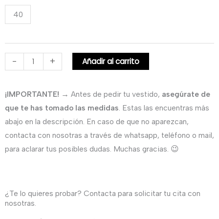
original
actual
Corto
40
Asimétrico
era:
es:
con
390,00€.
290,00€.
Manga
y
-
+
Añadir al carrito
Detalles
Joya
¡IMPORTANTE!
→ Antes de pedir tu vestido,
asegúrate de
Especial.
que te has tomado las medidas
. Estas las encuentras más
cantidad
abajo en la descripción. En caso de que no aparezcan,
contacta con nosotras a través de whatsapp, teléfono o mail,
para aclarar tus posibles dudas. Muchas gracias. 😉
¿Te lo quieres probar? Contacta para solicitar tu cita con
nosotras.