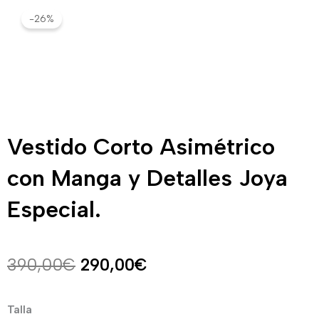
-26%
Vestido Corto Asimétrico
con Manga y Detalles Joya
Especial.
El
El
390,00
€
290,00
€
precio
precio
Vestido
Talla