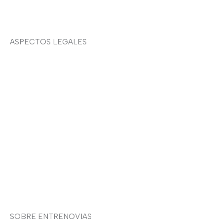
ASPECTOS LEGALES
Aviso legal
Devoluciones y envíos
Política de privacidad
Política de cookies
Contacto
SOBRE ENTRENOVIAS