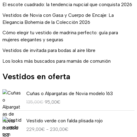
El escote cuadrado: la tendencia nupcial que conquista 2026
Vestidos de Novia con Gasa y Cuerpo de Encaje: La
Elegancia Bohemia de la Colección 2026
Cómo elegir tu vestido de madrina perfecto: guía para
mujeres elegantes y seguras
Vestidos de invitada para bodas al aire libre
Los looks más buscados para mamás de comunión
Vestidos en oferta
E
E
Cuñas o Alpargatas de Novia modelo 163
l
l
135,00
€
95,00
€
p
p
r
r
R
e
e
Vestido verde con falda plisada rojo
a
c
c
229,00
€
-
230,00
€
n
i
i