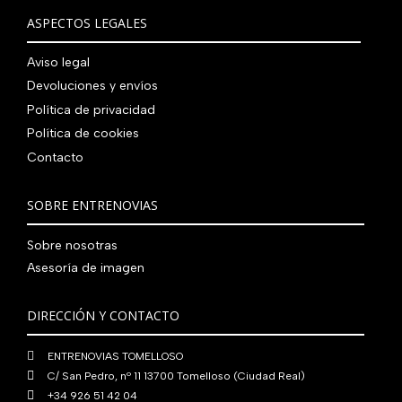
a
9
0
0
€
i
t
a
e
ASPECTOS LEGALES
:
0
,
€
.
g
u
l
s
7
,
0
.
i
a
e
:
Aviso legal
9
0
0
n
l
r
4
0
0
Devoluciones y envíos
€
a
e
a
1
,
€
.
Política de privacidad
l
s
:
0
0
.
Política de cookies
e
:
4
,
0
r
5
Contacto
8
0
€
a
6
0
0
.
:
0
,
€
SOBRE ENTRENOVIAS
7
,
0
.
6
0
0
Sobre nosotras
0
0
€
Asesoría de imagen
,
€
.
0
.
DIRECCIÓN Y CONTACTO
0
€
ENTRENOVIAS TOMELLOSO
.
C/ San Pedro, nº 11 13700 Tomelloso (Ciudad Real)
+34 926 51 42 04