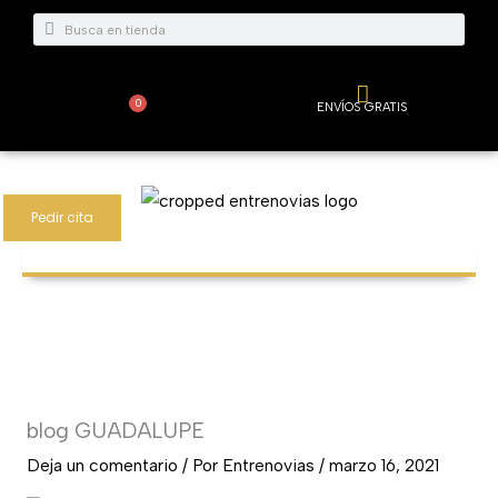
Ir
Buscar
Buscar
al
contenido
0
ENVÍOS GRATIS
Carrito
Pedir cita
blog GUADALUPE
Deja un comentario
/ Por
Entrenovias
/
marzo 16, 2021