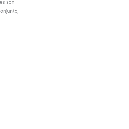
ves son
conjunto,