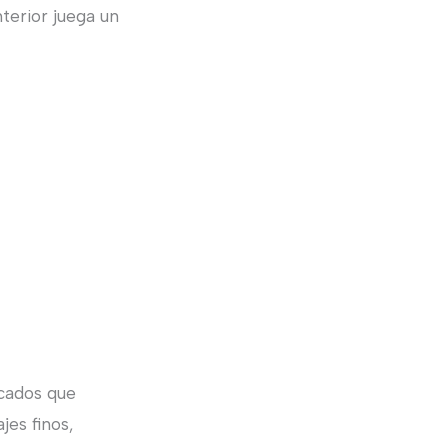
terior juega un
icados que
jes finos,