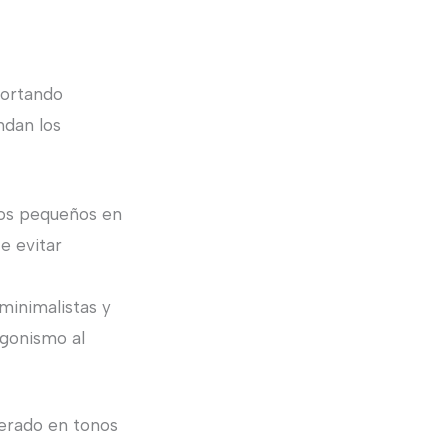
portando
ndan los
ados pequeños en
e evitar
minimalistas y
agonismo al
derado en tonos