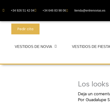
Ir
al
+34 926 51 42 04
+34 646 83 98 06
tienda@entrenovias.es
contenido
Pedir cita
VESTIDOS DE NOVIA
VESTIDOS DE FIEST
Los look
Deja un comenta
Por
Guadalupe S