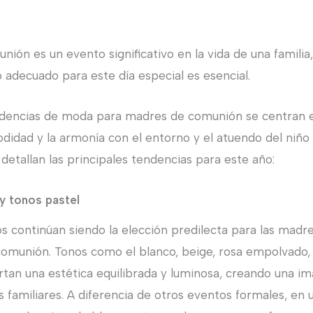
ión es un evento significativo en la vida de una famili
o adecuado para este día especial es esencial.
ndencias de moda para madres de comunión se centran e
odidad y la armonía con el entorno y el atuendo del niño o
 detallan las principales tendencias para este año:
y tonos pastel
os continúan siendo la elección predilecta para las madre
omunión. Tonos como el blanco, beige, rosa empolvado, 
rtan una estética equilibrada y luminosa, creando una 
as familiares. A diferencia de otros eventos formales, e