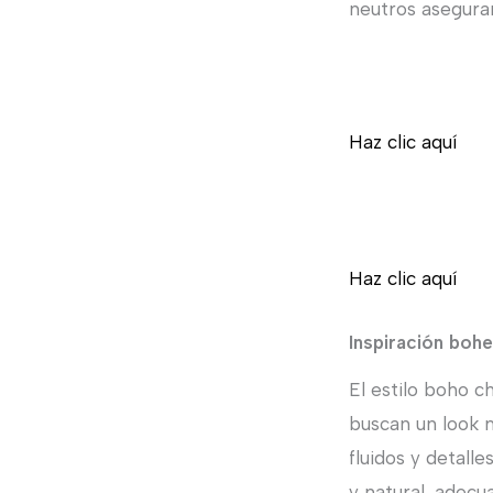
neutros aseguran
Haz clic aquí
Haz clic aquí
Inspiración boh
El estilo boho c
buscan un look m
fluidos y detall
y natural, adecu