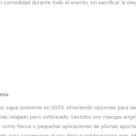
 comodidad durante todo el evento, sin sacrificar la ele
emia
hic sigue presente en 2025, ofreciendo opciones para l
ás relajado pero sofisticado. Vestidos con mangas ampli
es como flecos o pequeñas aplicaciones de plumas aporta
ado para ceremonias al aire libre o celebraciones más in