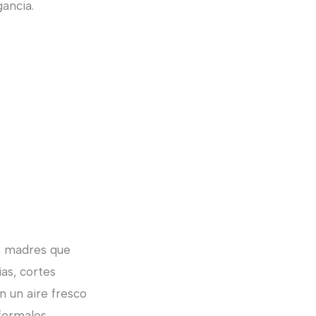
gancia.
as madres que
as, cortes
n un aire fresco
formales.