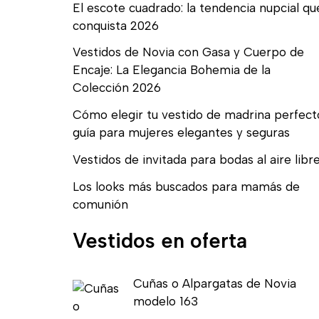
El escote cuadrado: la tendencia nupcial qu
conquista 2026
Vestidos de Novia con Gasa y Cuerpo de
Encaje: La Elegancia Bohemia de la
Colección 2026
Cómo elegir tu vestido de madrina perfect
guía para mujeres elegantes y seguras
Vestidos de invitada para bodas al aire libr
Los looks más buscados para mamás de
comunión
Vestidos en oferta
E
E
Cuñas o Alpargatas de Novia
l
l
modelo 163
p
p