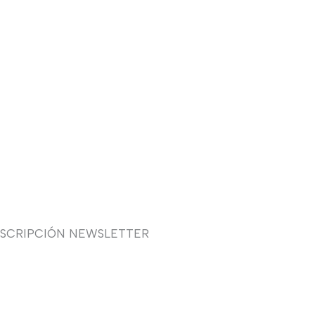
USCRIPCIÓN NEWSLETTER
uieres recibir en primicia
estras ofertas y promociones
 novia, fiesta, complementos y