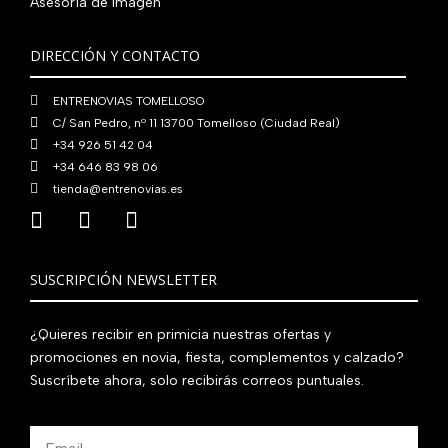
Asesoría de imagen
,
€
.
0
.
DIRECCIÓN Y CONTACTO
0
€
ENTRENOVIAS TOMELLOSO
.
C/ San Pedro, nº 11 13700 Tomelloso (Ciudad Real)
+34 926 51 42 04
+34 646 83 98 06
tienda@entrenovias.es
SUSCRIPCIÓN NEWSLETTER
¿Quieres recibir en primicia nuestras ofertas y
promociones en novia, fiesta, complementos y calzado?
Suscríbete ahora, solo recibirás correos puntuales.
Email