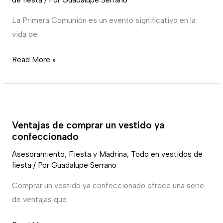
mamás
de
La Primera Comunión es un evento significativo en la
comunión
vida de
Read More »
Ventajas
de
Ventajas de comprar un vestido ya
comprar
confeccionado
un
Asesoramiento
,
Fiesta y Madrina
,
Todo en vestidos de
vestido
fiesta
/ Por
Guadalupe Serrano
ya
confeccionado
Comprar un vestido ya confeccionado ofrece una serie
de ventajas que