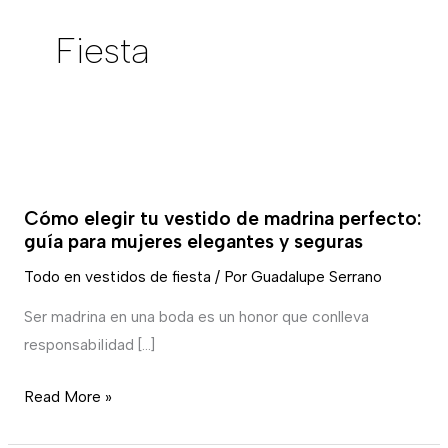
Fiesta
Cómo
elegir
Cómo elegir tu vestido de madrina perfecto:
tu
guía para mujeres elegantes y seguras
vestido
Todo en vestidos de fiesta
/ Por
Guadalupe Serrano
de
madrina
Ser madrina en una boda es un honor que conlleva
perfecto:
responsabilidad […]
guía
para
Read More »
mujeres
elegantes