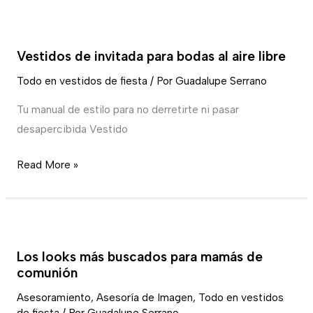
y
Vestidos
seguras
de
Vestidos de invitada para bodas al aire libre
invitada
para
Todo en vestidos de fiesta
/ Por
Guadalupe Serrano
bodas
Tu manual de estilo para no derretirte ni pasar
al
desapercibida Vestido
aire
libre
Read More »
Los
looks
Los looks más buscados para mamás de
más
comunión
buscados
Asesoramiento
,
Asesoría de Imagen
,
Todo en vestidos
para
de fiesta
/ Por
Guadalupe Serrano