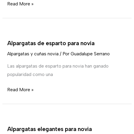
Read More »
e
invierno
Alpargatas
de
Alpargatas de esparto para novia
esparto
para
Alpargatas y cuñas novia
/ Por
Guadalupe Serrano
novia
Las alpargatas de esparto para novia han ganado
popularidad como una
Read More »
Alpargatas
elegantes
Alpargatas elegantes para novia
para