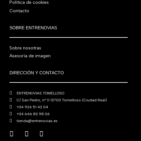
0
Política de cookies
r
5
8
0
€
Contacto
a
6
0
0
.
:
0
,
€
7
,
0
.
SOBRE ENTRENOVIAS
6
0
0
0
0
€
Sobre nosotras
,
€
.
0
.
Asesoría de imagen
0
€
DIRECCIÓN Y CONTACTO
.
ENTRENOVIAS TOMELLOSO
C/ San Pedro, nº 11 13700 Tomelloso (Ciudad Real)
+34 926 51 42 04
+34 646 83 98 06
tienda@entrenovias.es