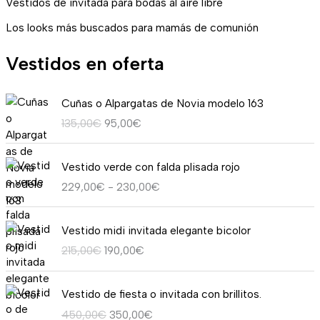
Vestidos de invitada para bodas al aire libre
Los looks más buscados para mamás de comunión
Vestidos en oferta
E
E
Cuñas o Alpargatas de Novia modelo 163
l
l
135,00
€
95,00
€
p
p
r
r
R
e
e
Vestido verde con falda plisada rojo
a
c
c
229,00
€
-
230,00
€
n
i
i
g
o
o
E
E
o
o
a
Vestido midi invitada elegante bicolor
l
l
d
r
c
215,00
€
190,00
€
p
p
e
i
t
r
r
p
g
u
E
E
e
e
r
i
a
Vestido de fiesta o invitada con brillitos.
l
l
c
c
e
n
l
450,00
€
350,00
€
p
p