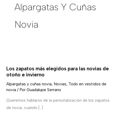
Alpargatas Y Cuñas
Novia
Los
zapatos
Los zapatos más elegidos para las novias de
más
otoño e invierno
elegidos
Alpargatas y cuñas novia
,
Novias
,
Todo en vestidos de
para
novia
/ Por
Guadalupe Serrano
las
novias
Queremos hablaros de la personalización de los zapatos
de
de novia, cuando […]
otoño