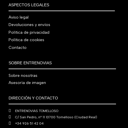
€
i
t
a
e
ASPECTOS LEGALES
:
0
,
€
.
g
u
l
s
7
,
0
.
i
a
e
:
Aviso legal
9
0
0
n
l
r
4
Devoluciones y envíos
0
0
€
a
e
a
1
,
€
.
Política de privacidad
l
s
:
0
0
.
Política de cookies
e
:
4
,
0
Contacto
r
5
8
0
€
a
6
0
0
.
:
0
,
€
SOBRE ENTRENOVIAS
7
,
0
.
6
0
0
Sobre nosotras
0
0
€
Asesoría de imagen
,
€
.
0
.
DIRECCIÓN Y CONTACTO
0
€
ENTRENOVIAS TOMELLOSO
.
C/ San Pedro, nº 11 13700 Tomelloso (Ciudad Real)
+34 926 51 42 04