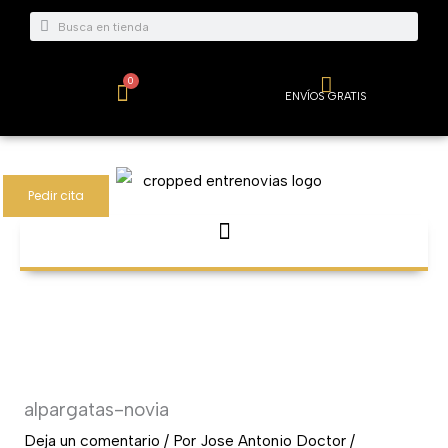
Ir
Buscar
Buscar
al
contenido
0
Carrito
ENVÍOS GRATIS
Pedir cita
alpargatas-novia
Deja un comentario
/ Por
Jose Antonio Doctor
/