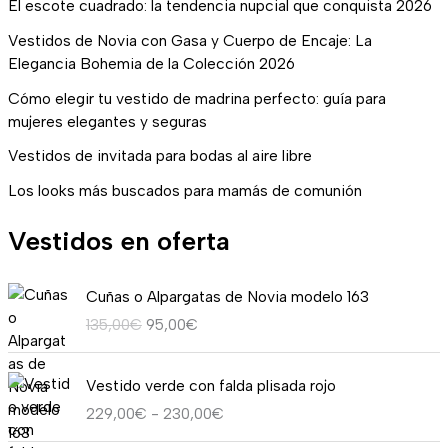
El escote cuadrado: la tendencia nupcial que conquista 2026
Vestidos de Novia con Gasa y Cuerpo de Encaje: La
Elegancia Bohemia de la Colección 2026
Cómo elegir tu vestido de madrina perfecto: guía para
mujeres elegantes y seguras
Vestidos de invitada para bodas al aire libre
Los looks más buscados para mamás de comunión
Vestidos en oferta
E
E
Cuñas o Alpargatas de Novia modelo 163
l
l
135,00
€
95,00
€
p
p
r
r
R
e
e
Vestido verde con falda plisada rojo
a
c
c
229,00
€
-
230,00
€
n
i
i
g
o
o