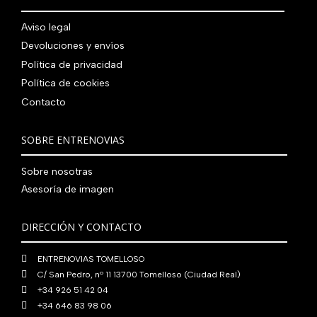
.
g
u
l
s
7
,
0
.
i
a
e
:
Aviso legal
9
0
0
n
l
r
4
Devoluciones y envíos
0
0
€
a
e
a
1
,
€
.
Política de privacidad
l
s
:
0
0
.
Política de cookies
e
:
4
,
0
Contacto
r
5
8
0
€
a
6
0
0
.
:
0
,
€
SOBRE ENTRENOVIAS
7
,
0
.
6
0
0
Sobre nosotras
0
0
€
Asesoría de imagen
,
€
.
0
.
DIRECCIÓN Y CONTACTO
0
€
ENTRENOVIAS TOMELLOSO
.
C/ San Pedro, nº 11 13700 Tomelloso (Ciudad Real)
+34 926 51 42 04
+34 646 83 98 06