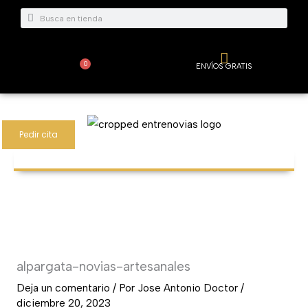
Ir
Buscar
Buscar
al
contenido
0
ENVÍOS GRATIS
Carrito
Pedir cita
alpargata-novias-artesanales
Deja un comentario
/ Por
Jose Antonio Doctor
/
diciembre 20, 2023