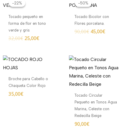
precio
precio
precio
precio
-22%
-22%
-50%
-50%
original
actual
original
actual
era:
es:
era:
es:
Tocado pequeño en
Tocado Bicolor con
32,00€.
25,00€.
90,00€.
45,00€.
forma de flor en tono
Flores porcelana.
verde y gris
90,00
€
45,00
€
32,00
€
25,00
€
Broche para Cabello o
Chaqueta Color Rojo
35,00
€
Tocado Circular
Pequeño en Tonos Agua
Marina, Celeste con
Redecilla Beige
90,00
€