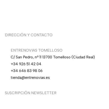
Sobre nosotras
Asesoría de imagen
DIRECCIÓN Y CONTACTO
ENTRENOVIAS TOMELLOSO
C/ San Pedro, nº 11 13700 Tomelloso (Ciudad Real)
+34 926 51 42 04
+34 646 83 98 06
tienda@entrenovias.es
SUSCRIPCIÓN NEWSLETTER
¿Quieres recibir en primicia nuestras ofertas y