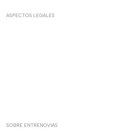
ASPECTOS LEGALES
Aviso legal
Devoluciones y envíos
Política de privacidad
Política de cookies
Contacto
SOBRE ENTRENOVIAS