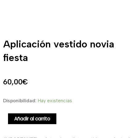
Aplicación vestido novia
fiesta
60,00
€
Aplicación
Disponibilidad:
Hay existencias
vestido
novia
Añadir al carrito
fiesta
cantidad