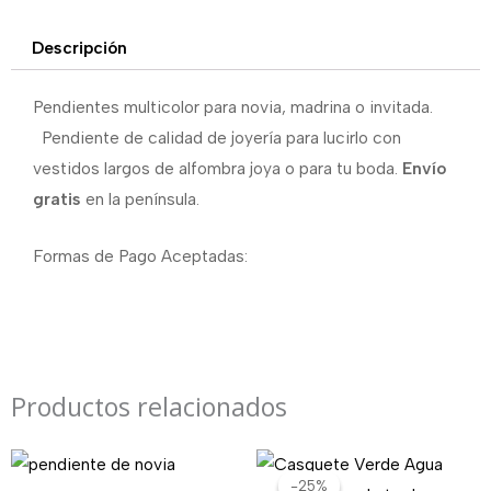
Descripción
Pendientes multicolor para novia, madrina o invitada.
Pendiente de calidad de joyería para lucirlo con
vestidos largos de alfombra joya o para tu boda.
Envío
gratis
en la península.
Formas de Pago Aceptadas:
Productos relacionados
El
El
precio
precio
-25%
-25%