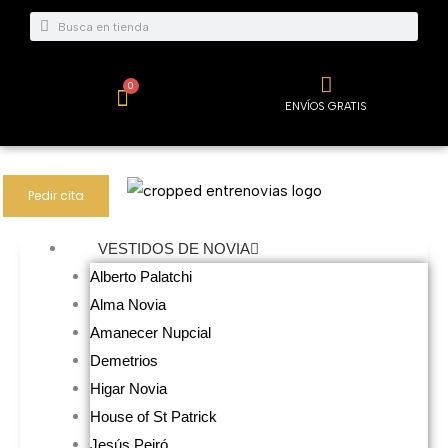
Ir
Buscar
Buscar
al
contenido
0
Carrito
ENVÍOS GRATIS
Pedir cita
VESTIDOS DE NOVIA
Alberto Palatchi
Alma Novia
Amanecer Nupcial
Demetrios
Higar Novia
House of St Patrick
Jesús Peiró