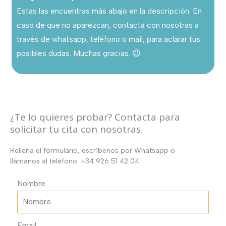
Estas las encuentras más abajo en la descripción. En
caso de que no aparezcan, contacta con nosotras a
través de whatsapp, teléfono o mail, para aclarar tus
posibles dudas. Muchas gracias. 😉
¿Te lo quieres probar? Contacta para
solicitar tu cita con nosotras.
Rellena el formulario, escríbenos por Whatsapp o
llámanos al teléfono: +34 926 51 42 04
Nombre
Email