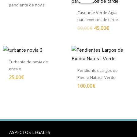
original
actual
pendiente de novia
era:
es:
Casquete Verde Agua
60,00€.
45,00€.
para eventos de tarde
60,00
€
45,00
€
Turbante de novia de
encaje
Pendientes Largos de
25,00
€
Piedra Natural Verde
100,00
€
ASPECTOS LEGALES