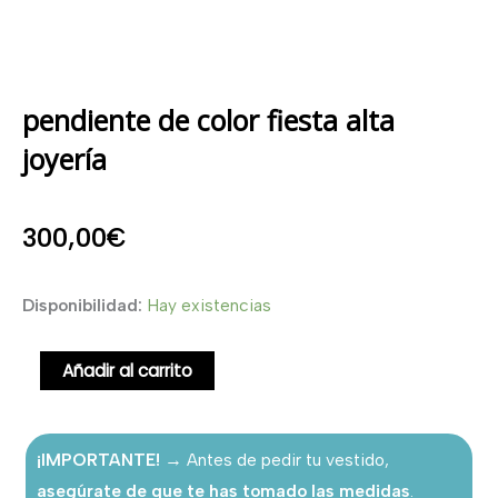
pendiente de color fiesta alta
joyería
300,00
€
pendiente
Disponibilidad:
Hay existencias
de
color
Añadir al carrito
fiesta
alta
¡IMPORTANTE!
→ Antes de pedir tu vestido,
joyería
asegúrate de que te has tomado las medidas
.
cantidad