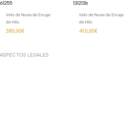
Velo de Novia de Encaje
Velo de Novia de Encaje
de Hilo.
de Hilo.
380,00
€
410,00
€
ASPECTOS LEGALES
Aviso legal
Devoluciones y envíos
Política de privacidad
Política de cookies
Contacto