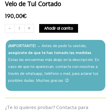
Velo de Tul Cortado
190,00
€
-
+
Añadir al carrito
¡IMPORTANTE!
→ Antes de pedir tu vestido,
asegúrate de que te has tomado las medidas
.
Estas las encuentras más abajo en la descripción. En
caso de que no aparezcan, contacta con nosotras a
través de whatsapp, teléfono o mail, para aclarar tus
posibles dudas. Muchas gracias. 😉
¿Te lo quieres probar? Contacta para