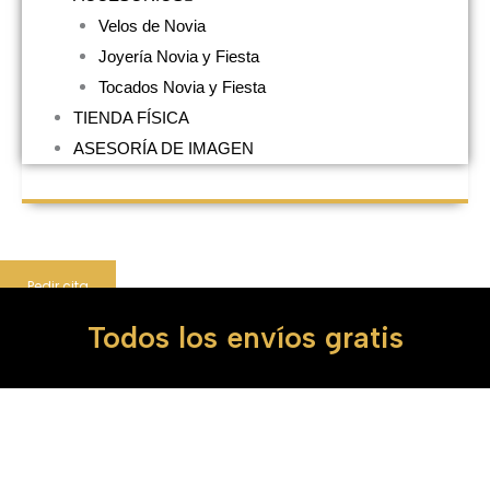
Velos de Novia
Joyería Novia y Fiesta
Tocados Novia y Fiesta
TIENDA FÍSICA
ASESORÍA DE IMAGEN
Pedir cita
Velo
Todos los envíos gratis
de
Tul
Cortado
cantidad