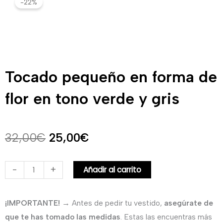
-22%
Tocado pequeño en forma de
flor en tono verde y gris
El
El
32,00
€
25,00
€
precio
precio
Tocado
-
+
Añadir al carrito
original
actual
pequeño
en
era:
es:
¡IMPORTANTE!
→ Antes de pedir tu vestido,
asegúrate de
forma
que te has tomado las medidas
. Estas las encuentras más