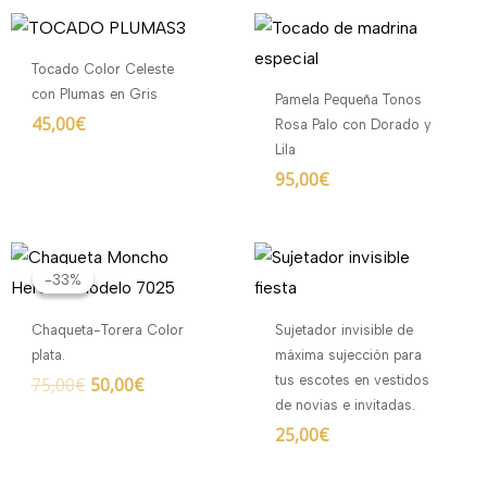
Tocado Color Celeste
con Plumas en Gris
Pamela Pequeña Tonos
45,00
€
Rosa Palo con Dorado y
Lila
95,00
€
El
El
precio
precio
-33%
-33%
original
actual
era:
es:
Chaqueta-Torera Color
Sujetador invisible de
75,00€.
50,00€.
plata.
máxima sujección para
tus escotes en vestidos
75,00
€
50,00
€
de novias e invitadas.
25,00
€