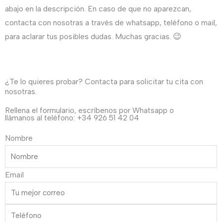
32,00€.
25,00€.
de
abajo en la descripción. En caso de que no aparezcan,
flor
contacta con nosotras a través de whatsapp, teléfono o mail,
en
para aclarar tus posibles dudas. Muchas gracias. 😉
tono
verde
y
¿Te lo quieres probar? Contacta para solicitar tu cita con
gris
nosotras.
cantidad
Rellena el formulario, escríbenos por Whatsapp o
llámanos al teléfono: +34 926 51 42 04
Nombre
Email