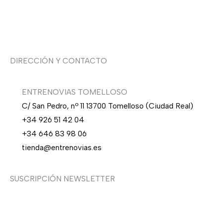
Asesoría de imagen
DIRECCIÓN Y CONTACTO
ENTRENOVIAS TOMELLOSO
C/ San Pedro, nº 11 13700 Tomelloso (Ciudad Real)
+34 926 51 42 04
+34 646 83 98 06
tienda@entrenovias.es
SUSCRIPCIÓN NEWSLETTER
¿Quieres recibir en primicia nuestras ofertas y