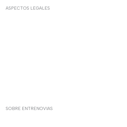
ASPECTOS LEGALES
Aviso legal
Devoluciones y envíos
Política de privacidad
Política de cookies
Contacto
SOBRE ENTRENOVIAS
Sobre nosotras