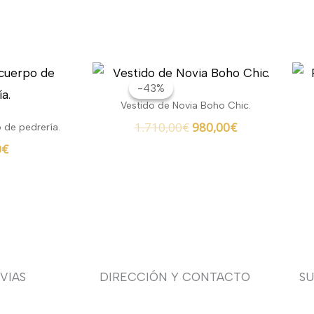
El
El
precio
precio
-43%
-43%
original
actual
Vestido de Novia Boho Chic.
era:
es:
1.710,00
€
980,00
€
 de pedrería.
1.710,00€.
980,00€.
0
€
VIAS
DIRECCIÓN Y CONTACTO
S