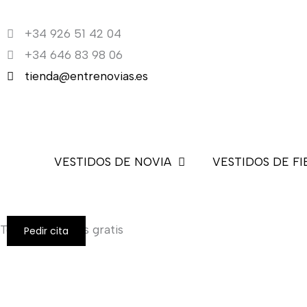
Ir
al
+34 926 51 42 04
contenido
+34 646 83 98 06
tienda@entrenovias.es
VESTIDOS DE NOVIA
VESTIDOS DE FI
Todos los envíos gratis
Pedir cita