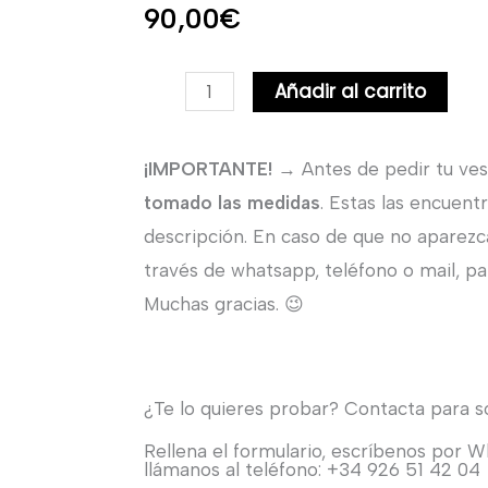
90,00
€
Pendientes
Añadir al carrito
de
Novia
¡IMPORTANTE!
→ Antes de pedir tu ves
de
tomado las medidas
. Estas las encuent
Nácar.
descripción. En caso de que no aparezc
cantidad
través de whatsapp, teléfono o mail, par
Muchas gracias. 😉
¿Te lo quieres probar? Contacta para sol
Rellena el formulario, escríbenos por 
llámanos al teléfono: +34 926 51 42 04