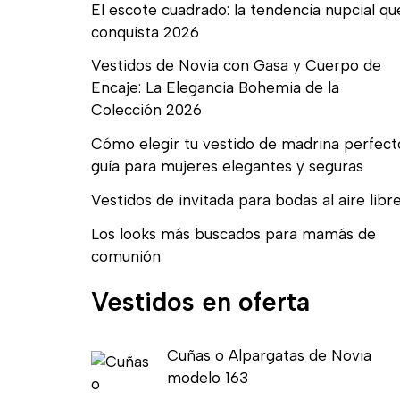
El escote cuadrado: la tendencia nupcial qu
conquista 2026
Vestidos de Novia con Gasa y Cuerpo de
Encaje: La Elegancia Bohemia de la
Colección 2026
Cómo elegir tu vestido de madrina perfect
guía para mujeres elegantes y seguras
Vestidos de invitada para bodas al aire libr
Los looks más buscados para mamás de
comunión
Vestidos en oferta
E
E
Cuñas o Alpargatas de Novia
l
l
modelo 163
p
p