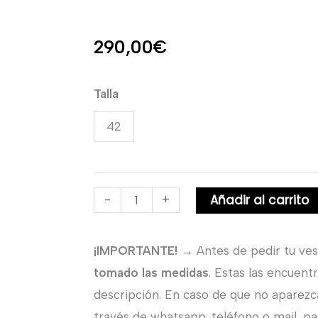
290,00
€
Vestido
Talla
largo
42
palabra
de
honor
Añadir al carrito
-
+
con
capa.
cantidad
¡IMPORTANTE!
→ Antes de pedir tu ves
tomado las medidas
. Estas las encuent
descripción. En caso de que no aparezc
través de whatsapp, teléfono o mail, par