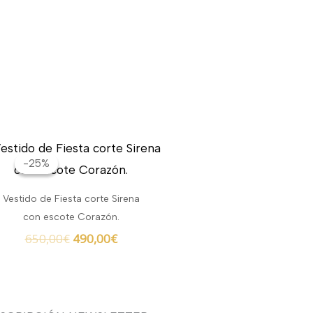
El
El
precio
precio
-25%
-25%
original
actual
era:
es:
Vestido de Fiesta corte Sirena
650,00€.
490,00€.
con escote Corazón.
650,00
€
490,00
€