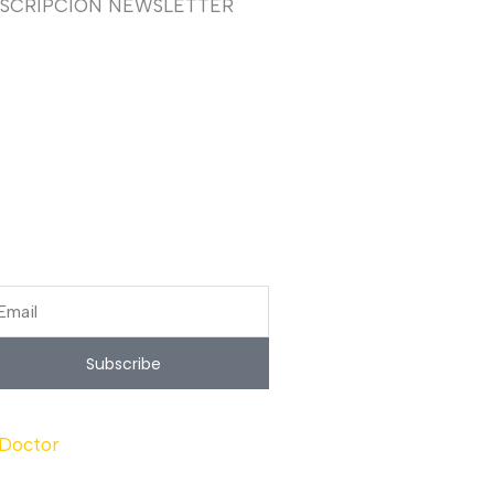
USCRIPCIÓN NEWSLETTER
uieres recibir en primicia
estras ofertas y promociones
 novia, fiesta, complementos y
lzado? Suscríbete ahora, solo
cibirás correos puntuales.
ail
Subscribe
 Doctor