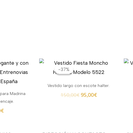
El
El
precio
precio
-37%
-37%
original
actual
era:
es:
Vestido largo con escote halter.
150,00€.
95,00€.
 para Madrina
150,00
€
95,00
€
 encaje.
0
€