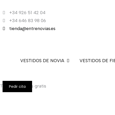
Ir
al
+34 926 51 42 04
contenido
+34 646 83 98 06
tienda@entrenovias.es
VESTIDOS DE NOVIA
VESTIDOS DE FI
Todos los envíos gratis
Pedir cita