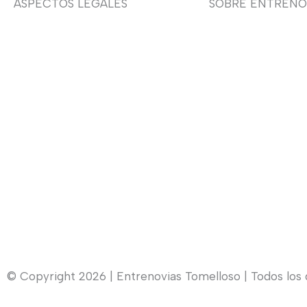
ASPECTOS LEGALES
SOBRE ENTRENO
Aviso legal
Sobre nosotras
Devoluciones y envíos
Asesoría de imag
Política de privacidad
Política de cookies
Contacto
© Copyright 2026 | Entrenovias Tomelloso | Todos los