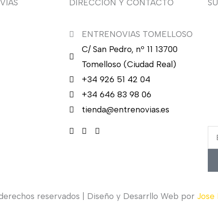
VIAS
DIRECCIÓN Y CONTACTO
S
ENTRENOVIAS TOMELLOSO
¿Q
C/ San Pedro, nº 11 13700
nu
en
Tomelloso (Ciudad Real)
en
+34 926 51 42 04
ca
+34 646 83 98 06
re
tienda@entrenovias.es
Em
 derechos reservados | Diseño y Desarrllo Web por
Jose