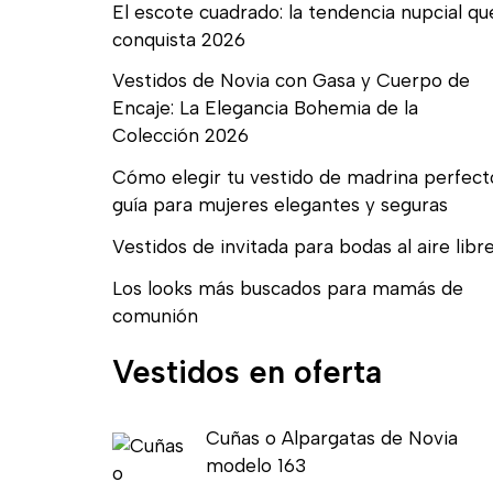
El escote cuadrado: la tendencia nupcial qu
conquista 2026
Vestidos de Novia con Gasa y Cuerpo de
Encaje: La Elegancia Bohemia de la
Colección 2026
Cómo elegir tu vestido de madrina perfect
guía para mujeres elegantes y seguras
Vestidos de invitada para bodas al aire libr
Los looks más buscados para mamás de
comunión
Vestidos en oferta
E
E
Cuñas o Alpargatas de Novia
l
l
modelo 163
p
p