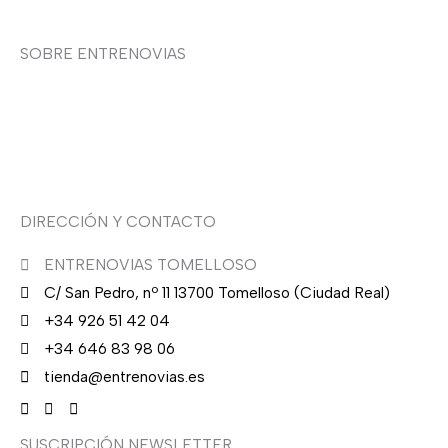
€
,
€
.
0
.
SOBRE ENTRENOVIAS
0
€
Sobre nosotras
.
Asesoría de imagen
DIRECCIÓN Y CONTACTO
ENTRENOVIAS TOMELLOSO
C/ San Pedro, nº 11 13700 Tomelloso (Ciudad Real)
+34 926 51 42 04
+34 646 83 98 06
tienda@entrenovias.es
SUSCRIPCIÓN NEWSLETTER