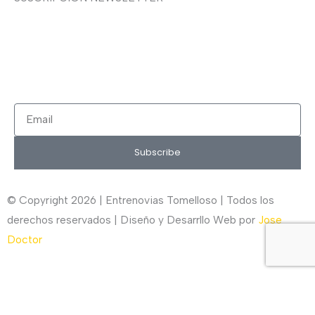
¿Quieres recibir en primicia nuestras ofertas y
promociones en novia, fiesta, complementos y calzado?
Suscríbete ahora, solo recibirás correos puntuales.
Email
Subscribe
© Copyright 2026 | Entrenovias Tomelloso | Todos los
derechos reservados | Diseño y Desarrllo Web por
Jose
Doctor