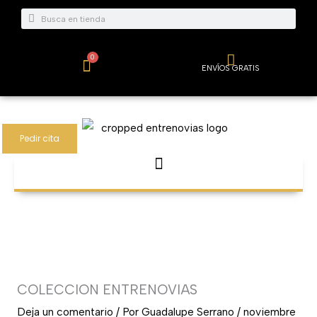
Ir
Buscar
Buscar
al
contenido
0
Carrito
ENVÍOS GRATIS
Pedir cita
COLECCION ENTRENOVIAS
Deja un comentario
/ Por
Guadalupe Serrano
/
noviembre