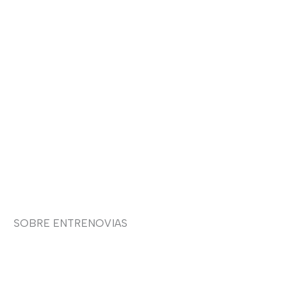
Aviso legal
Devoluciones y envíos
Política de privacidad
Política de cookies
Contacto
SOBRE ENTRENOVIAS
Sobre nosotras
Asesoría de imagen