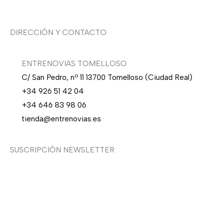
DIRECCIÓN Y CONTACTO
ENTRENOVIAS TOMELLOSO
C/ San Pedro, nº 11 13700 Tomelloso (Ciudad Real)
+34 926 51 42 04
+34 646 83 98 06
tienda@entrenovias.es
SUSCRIPCIÓN NEWSLETTER
¿Quieres recibir en primicia nuestras ofertas y
promociones en novia, fiesta, complementos y calzado?
Suscríbete ahora, solo recibirás correos puntuales.