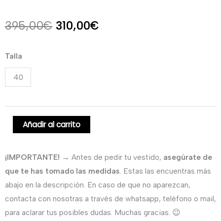
El
El
395,00
€
310,00
€
precio
precio
Vestido
Talla
original
actual
largo
40
de
era:
es:
invitada
395,00€.
310,00€.
en
gasa
Añadir al carrito
y
pedrería.
¡IMPORTANTE!
→ Antes de pedir tu vestido,
asegúrate de
cantidad
que te has tomado las medidas
. Estas las encuentras más
abajo en la descripción. En caso de que no aparezcan,
contacta con nosotras a través de whatsapp, teléfono o mail,
para aclarar tus posibles dudas. Muchas gracias. 😉