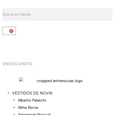
Ir
al
Buscar
Buscar
contenido
0
Carrito
ENVÍOS GRATIS
VESTIDOS DE NOVIA
Alberto Palatchi
Alma Novia
Amanecer Nupcial