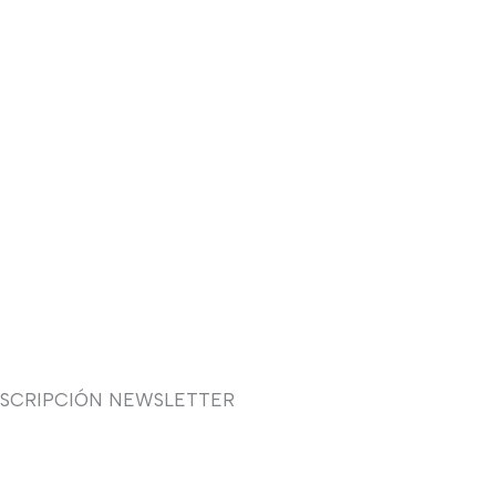
USCRIPCIÓN NEWSLETTER
uieres recibir en primicia
estras ofertas y promociones