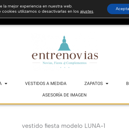
e la mejor experiencia en nuestra web.
Acepta
cookies utilizamos o desactivarlas en los
ajustes
.
Buscar
Buscar
A
VESTIDOS A MEDIDA
ZAPATOS
B
ASESORÍA DE IMAGEN
vestido fiesta modelo LUNA-1