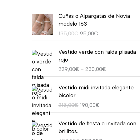
E
E
Cuñas o Alpargatas de Novia
l
l
modelo 163
p
p
135,00
€
95,00
€
r
r
e
e
R
c
c
Vestido verde con falda plisada
a
i
i
rojo
n
o
o
229,00
€
-
230,00
€
g
o
a
o
r
c
E
E
d
Vestido midi invitada elegante
i
t
l
l
e
bicolor
g
u
p
p
p
215,00
€
190,00
€
i
a
r
r
r
n
l
e
e
e
E
E
a
e
c
c
Vestido de fiesta o invitada con
c
l
l
l
s
i
i
brillitos.
i
p
p
e
:
o
o