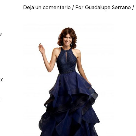
Deja un comentario
/ Por
Guadalupe Serrano
/
e
o:
e