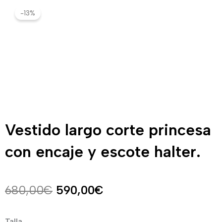
-13%
Vestido largo corte princesa
con encaje y escote halter.
El
El
680,00
€
590,00
€
precio
precio
Vestido
Talla