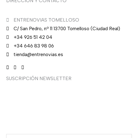
DIRECCIÓN Y CONTACTO
ENTRENOVIAS TOMELLOSO
C/ San Pedro, nº 11 13700 Tomelloso (Ciudad Real)
+34 926 51 42 04
+34 646 83 98 06
tienda@entrenovias.es
SUSCRIPCIÓN NEWSLETTER
¿Quieres recibir en primicia nuestras ofertas y
promociones en novia, fiesta, complementos y calzado?
Suscríbete ahora, solo recibirás correos puntuales.
Email