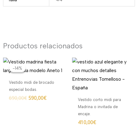
Productos relacionados
El
El
precio
precio
-14%
-14%
original
actual
era:
es:
Vestido midi de brocado
690,00€.
590,00€.
especial bodas.
690,00
€
590,00
€
Vestido corto midi para
Madrina o invitada de
encaje.
410,00
€