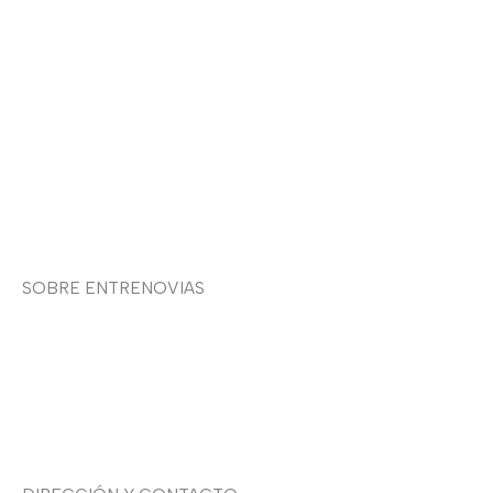
Devoluciones y envíos
Política de privacidad
Política de cookies
Contacto
SOBRE ENTRENOVIAS
Sobre nosotras
Asesoría de imagen