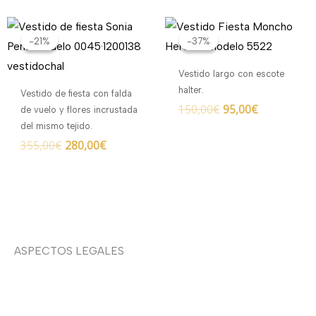
El
El
El
El
precio
precio
precio
precio
-21%
-21%
-37%
-37%
original
actual
original
actual
era:
es:
era:
es:
Vestido largo con escote
355,00€.
280,00€.
150,00€.
95,00€.
halter.
Vestido de fiesta con falda
150,00
€
95,00
€
de vuelo y flores incrustada
del mismo tejido.
355,00
€
280,00
€
ASPECTOS LEGALES
Aviso legal