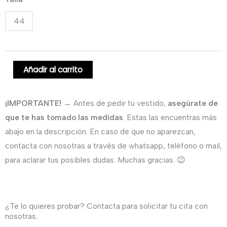
original
actual
largo
44
corte
era:
es:
princesa
680,00€.
590,00€.
con
encaje
Añadir al carrito
y
escote
¡IMPORTANTE!
→ Antes de pedir tu vestido,
asegúrate de
halter.
que te has tomado las medidas
. Estas las encuentras más
cantidad
abajo en la descripción. En caso de que no aparezcan,
contacta con nosotras a través de whatsapp, teléfono o mail,
para aclarar tus posibles dudas. Muchas gracias. 😉
¿Te lo quieres probar? Contacta para solicitar tu cita con
nosotras.