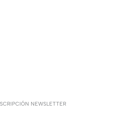
USCRIPCIÓN NEWSLETTER
uieres recibir en primicia
estras ofertas y promociones
 novia, fiesta, complementos y