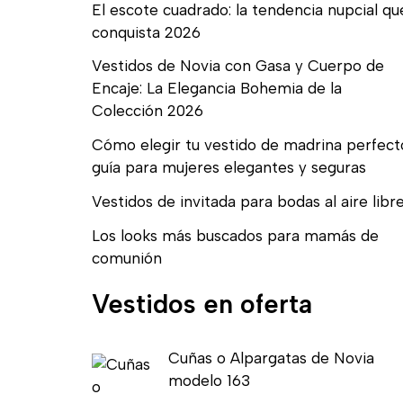
El escote cuadrado: la tendencia nupcial qu
conquista 2026
Vestidos de Novia con Gasa y Cuerpo de
Encaje: La Elegancia Bohemia de la
Colección 2026
Cómo elegir tu vestido de madrina perfect
guía para mujeres elegantes y seguras
Vestidos de invitada para bodas al aire libr
Los looks más buscados para mamás de
comunión
Vestidos en oferta
E
E
Cuñas o Alpargatas de Novia
l
l
modelo 163
p
p