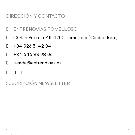
DIRECCIÓN Y CONTACTO
ENTRENOVIAS TOMELLOSO
C/ San Pedro, nº 11 13700 Tomelloso (Ciudad Real)
+34 926 51 42 04
+34 646 83 98 06
tienda@entrenovias.es
SUSCRIPCIÓN NEWSLETTER
¿Quieres recibir en primicia nuestras ofertas y
promociones en novia, fiesta, complementos y calzado?
Suscríbete ahora, solo recibirás correos puntuales.
Email