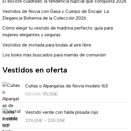
El escote cuadrado: la tendencia nupcial que conquista 2026
Vestidos de Novia con Gasa y Cuerpo de Encaje: La
Elegancia Bohemia de la Colección 2026
Cómo elegir tu vestido de madrina perfecto: guía para
mujeres elegantes y seguras
Vestidos de invitada para bodas al aire libre
Los looks más buscados para mamás de comunión
Vestidos en oferta
E
E
Cuñas o Alpargatas de Novia modelo 163
l
l
135,00
€
95,00
€
p
p
r
r
R
e
e
Vestido verde con falda plisada rojo
a
c
c
229,00
€
-
230,00
€
n
i
i
g
o
o