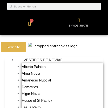
Ir
Buscar
Buscar
al
contenido
0
Carrito
ENVÍOS GRATIS
Pedir cita
VESTIDOS DE NOVIA
Alberto Palatchi
Alma Novia
Amanecer Nupcial
Demetrios
Higar Novia
House of St Patrick
Jesús Peiró