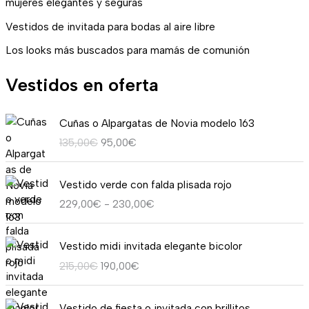
mujeres elegantes y seguras
Vestidos de invitada para bodas al aire libre
Los looks más buscados para mamás de comunión
Vestidos en oferta
E
E
Cuñas o Alpargatas de Novia modelo 163
l
l
135,00
€
95,00
€
p
p
r
r
R
e
e
Vestido verde con falda plisada rojo
a
c
c
229,00
€
-
230,00
€
n
i
i
g
o
o
E
E
o
o
a
Vestido midi invitada elegante bicolor
l
l
d
r
c
215,00
€
190,00
€
p
p
e
i
t
r
r
p
g
u
E
E
e
e
r
i
a
Vestido de fiesta o invitada con brillitos.