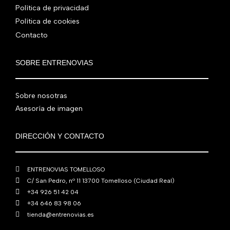
l
s
:
0
Política de privacidad
0
.
e
:
4
,
0
Política de cookies
r
5
8
0
€
Contacto
a
6
0
0
.
:
0
,
€
7
,
0
.
SOBRE ENTRENOVIAS
6
0
0
0
0
€
Sobre nosotras
,
€
.
0
.
Asesoría de imagen
0
€
DIRECCIÓN Y CONTACTO
.
ENTRENOVIAS TOMELLOSO
C/ San Pedro, nº 11 13700 Tomelloso (Ciudad Real)
+34 926 51 42 04
+34 646 83 98 06
tienda@entrenovias.es