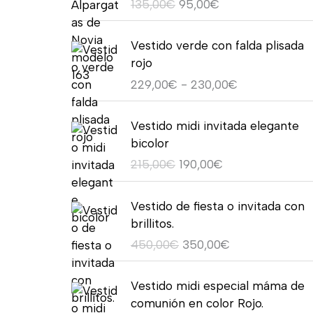
135,00
€
95,00
€
r
r
e
e
R
c
c
Vestido verde con falda plisada
a
i
i
rojo
n
o
o
229,00
€
-
230,00
€
g
o
a
o
r
c
E
E
d
Vestido midi invitada elegante
i
t
l
l
e
bicolor
g
u
p
p
p
215,00
€
190,00
€
i
a
r
r
r
n
l
e
e
e
E
E
a
e
c
c
Vestido de fiesta o invitada con
c
l
l
l
s
i
i
brillitos.
i
p
p
e
:
o
o
450,00
€
350,00
€
o
r
r
r
9
o
a
s
e
e
a
5
r
c
E
E
:
c
c
Vestido midi especial máma de
:
,
i
t
l
l
d
i
i
comunión en color Rojo.
1
0
g
u