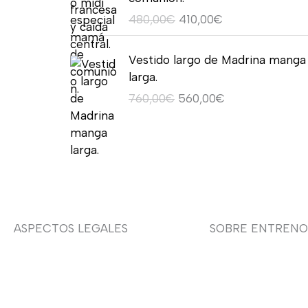
2
,
g
u
0
p
p
0
e
:
o
o
8
0
480,00
€
410,00
€
i
a
,
r
r
€
r
5
o
a
0
0
n
l
0
e
e
.
a
6
r
c
E
E
,
€
a
e
0
c
c
Vestido largo de Madrina manga
:
0
i
t
l
l
0
.
l
s
€
i
i
larga.
7
,
g
u
p
p
0
e
:
o
o
5
0
760,00
€
560,00
€
i
a
r
r
€
r
4
o
a
0
0
n
l
e
e
.
a
9
r
c
,
€
a
e
c
c
:
0
i
t
0
.
l
s
i
i
8
,
g
u
0
e
:
o
o
9
0
i
a
€
r
5
o
a
0
0
n
l
.
a
9
r
c
,
€
a
e
:
0
i
t
ASPECTOS LEGALES
SOBRE ENTRENO
0
.
l
s
7
,
g
u
0
e
:
9
0
i
a
Aviso legal
Sobre nosotras
€
r
4
0
0
n
l
.
a
1
,
€
a
e
:
0
Devoluciones y envíos
Asesoría de imag
0
.