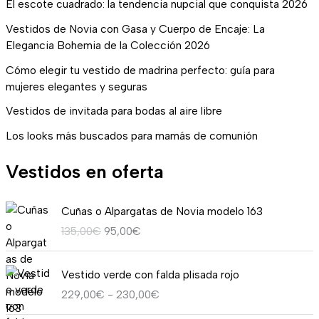
El escote cuadrado: la tendencia nupcial que conquista 2026
Vestidos de Novia con Gasa y Cuerpo de Encaje: La
Elegancia Bohemia de la Colección 2026
Cómo elegir tu vestido de madrina perfecto: guía para
mujeres elegantes y seguras
Vestidos de invitada para bodas al aire libre
Los looks más buscados para mamás de comunión
Vestidos en oferta
E
E
Cuñas o Alpargatas de Novia modelo 163
l
l
135,00
€
95,00
€
p
p
r
r
R
e
e
Vestido verde con falda plisada rojo
a
c
c
229,00
€
-
230,00
€
n
i
i
g
o
o