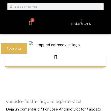
Ir
Buscar
Buscar
al
contenido
0
Carrito
ENVÍOS GRATIS
Pedir cita
vestido-fiesta-largo-elegante-azul
Deja un comentario
/ Por
Jose Antonio Doctor
/
agosto