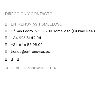
DIRECCIÓN Y CONTACTO
ENTRENOVIAS TOMELLOSO
C/ San Pedro, nº 11 13700 Tomelloso (Ciudad Real)
+34 926 51 42 04
+34 646 83 98 06
tienda@entrenovias.es
SUSCRIPCIÓN NEWSLETTER
¿Quieres recibir en primicia nuestras ofertas y
promociones en novia, fiesta, complementos y calzado?
Suscríbete ahora, solo recibirás correos puntuales.
Email