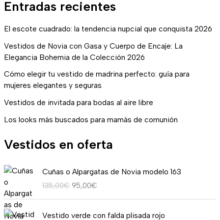
Entradas recientes
El escote cuadrado: la tendencia nupcial que conquista 2026
Vestidos de Novia con Gasa y Cuerpo de Encaje: La
Elegancia Bohemia de la Colección 2026
Cómo elegir tu vestido de madrina perfecto: guía para
mujeres elegantes y seguras
Vestidos de invitada para bodas al aire libre
Los looks más buscados para mamás de comunión
Vestidos en oferta
E
E
Cuñas o Alpargatas de Novia modelo 163
l
l
135,00
€
95,00
€
p
p
r
r
R
e
e
Vestido verde con falda plisada rojo