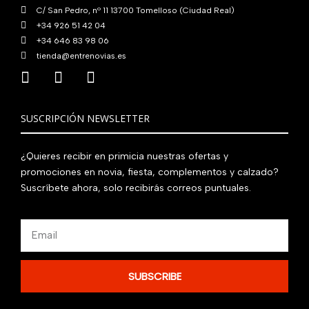
.
C/ San Pedro, nº 11 13700 Tomelloso (Ciudad Real)
+34 926 51 42 04
+34 646 83 98 06
tienda@entrenovias.es
SUSCRIPCIÓN NEWSLETTER
¿Quieres recibir en primicia nuestras ofertas y
promociones en novia, fiesta, complementos y calzado?
Suscríbete ahora, solo recibirás correos puntuales.
Email
SUBSCRIBE