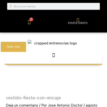
Ir
Buscar
Buscar
al
contenido
0
Carrito
ENVÍOS GRATIS
Pedir cita
vestido-fiesta-con-encaje
Deja un comentario
/ Por
Jose Antonio Doctor
/
agosto