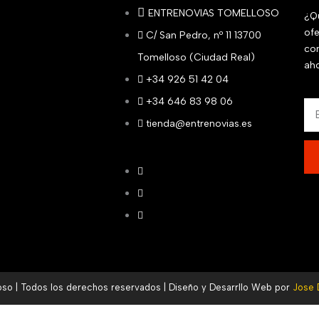
ENTRENOVIAS TOMELLOSO
¿Qu
ofe
C/ San Pedro, nº 11 13700
co
Tomelloso (Ciudad Real)
aho
+34 926 51 42 04
+34 646 83 98 06
Em
tienda@entrenovias.es
oso | Todos los derechos reservados | Diseño y Desarrllo Web por
Jose 