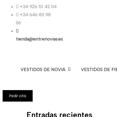
Ir
+34 926 51 42 04
al
+34 646 83 98
contenido
06
tienda@entrenovias.es
VESTIDOS DE NOVIA
VESTIDOS DE FI
Pedir cita
Entradas recientes