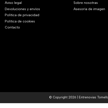
,
€
a
e
Aviso legal
Sobre nosotras
:
0
0
.
l
s
Devoluciones y envíos
Asesoría de imagen
4
,
0
e
:
Política de privacidad
8
0
€
r
5
Política de cookies
0
0
.
a
6
Contacto
,
€
:
0
0
.
7
,
0
6
0
€
0
0
.
,
€
0
.
0
€
.
© Copyright 2026 | Entrenovias Tomell