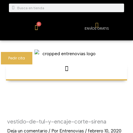
Ir
Buscar
Buscar
al
contenido
0
Carrito
ENVÍOS GRATIS
Pedir cita
vestido-de-tul-y-encaje-corte-sirena
Deja un comentario
/ Por
Entrenovias
/
febrero 10, 2020