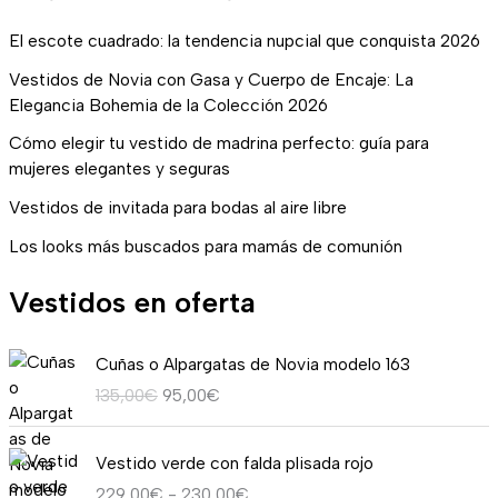
El escote cuadrado: la tendencia nupcial que conquista 2026
Vestidos de Novia con Gasa y Cuerpo de Encaje: La
Elegancia Bohemia de la Colección 2026
Cómo elegir tu vestido de madrina perfecto: guía para
mujeres elegantes y seguras
Vestidos de invitada para bodas al aire libre
Los looks más buscados para mamás de comunión
Vestidos en oferta
E
E
Cuñas o Alpargatas de Novia modelo 163
l
l
135,00
€
95,00
€
p
p
r
r
R
e
e
Vestido verde con falda plisada rojo
a
c
c
229,00
€
-
230,00
€