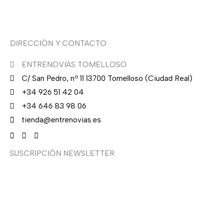
Asesoría de imagen
DIRECCIÓN Y CONTACTO
ENTRENOVIAS TOMELLOSO
C/ San Pedro, nº 11 13700 Tomelloso (Ciudad Real)
+34 926 51 42 04
+34 646 83 98 06
tienda@entrenovias.es
SUSCRIPCIÓN NEWSLETTER
¿Quieres recibir en primicia nuestras ofertas y
promociones en novia, fiesta, complementos y calzado?
Suscríbete ahora, solo recibirás correos puntuales.