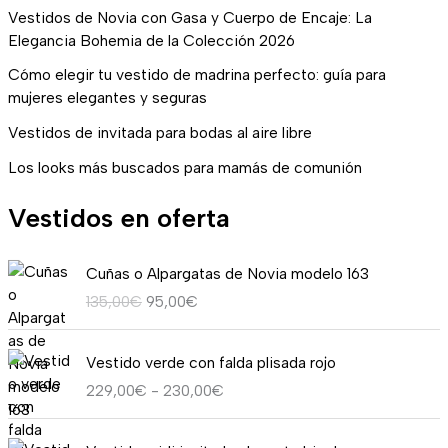
Vestidos de Novia con Gasa y Cuerpo de Encaje: La
Elegancia Bohemia de la Colección 2026
Cómo elegir tu vestido de madrina perfecto: guía para
mujeres elegantes y seguras
Vestidos de invitada para bodas al aire libre
Los looks más buscados para mamás de comunión
Vestidos en oferta
E
E
Cuñas o Alpargatas de Novia modelo 163
l
l
135,00
€
95,00
€
p
p
r
r
R
e
e
Vestido verde con falda plisada rojo
a
c
c
229,00
€
-
230,00
€
n
i
i
g
o
o
E
E
o
o
a