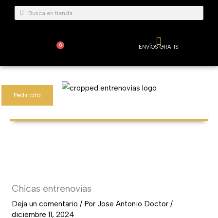
Ir
Buscar
Buscar
al
contenido
0
ENVÍOS GRATIS
Carrito
Pedir cita
Chicas entrenovias
Deja un comentario
/ Por
Jose Antonio Doctor
/
diciembre 11, 2024