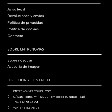
.
g
u
l
s
7
,
0
.
i
a
e
:
Aviso legal
9
0
0
n
l
r
4
Devoluciones y envíos
0
0
€
a
e
a
1
,
€
.
Política de privacidad
l
s
:
0
0
.
Política de cookies
e
:
4
,
0
Contacto
r
5
8
0
€
a
6
0
0
.
:
0
,
€
SOBRE ENTRENOVIAS
7
,
0
.
6
0
0
Sobre nosotras
0
0
€
Asesoría de imagen
,
€
.
0
.
DIRECCIÓN Y CONTACTO
0
€
ENTRENOVIAS TOMELLOSO
.
C/ San Pedro, nº 11 13700 Tomelloso (Ciudad Real)
+34 926 51 42 04
+34 646 83 98 06