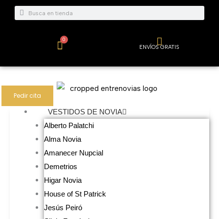
Ir
Buscar
Buscar
al
contenido
0
Carrito
ENVÍOS GRATIS
Pedir cita
VESTIDOS DE NOVIA
Alberto Palatchi
Alma Novia
Amanecer Nupcial
Demetrios
Higar Novia
House of St Patrick
Jesús Peiró