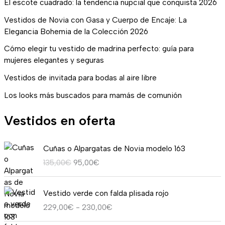
El escote cuadrado: la tendencia nupcial que conquista 2026
Vestidos de Novia con Gasa y Cuerpo de Encaje: La
Elegancia Bohemia de la Colección 2026
Cómo elegir tu vestido de madrina perfecto: guía para
mujeres elegantes y seguras
Vestidos de invitada para bodas al aire libre
Los looks más buscados para mamás de comunión
Vestidos en oferta
E
E
Cuñas o Alpargatas de Novia modelo 163
l
l
135,00
€
95,00
€
p
p
r
r
R
e
e
Vestido verde con falda plisada rojo
a
c
c
229,00
€
-
230,00
€
n
i
i
g
o
o