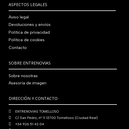
€
i
t
a
e
ASPECTOS LEGALES
:
0
,
€
.
g
u
l
s
7
,
0
.
i
a
e
:
Aviso legal
9
0
0
n
l
r
4
Devoluciones y envíos
0
0
€
a
e
a
1
,
€
.
Política de privacidad
l
s
:
0
0
.
Política de cookies
e
:
4
,
0
Contacto
r
5
8
0
€
a
6
0
0
.
:
0
,
€
SOBRE ENTRENOVIAS
7
,
0
.
6
0
0
Sobre nosotras
0
0
€
Asesoría de imagen
,
€
.
0
.
DIRECCIÓN Y CONTACTO
0
€
ENTRENOVIAS TOMELLOSO
.
C/ San Pedro, nº 11 13700 Tomelloso (Ciudad Real)
+34 926 51 42 04